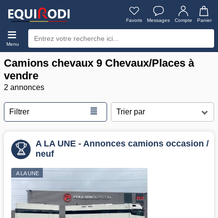
Favoris
Messages
Compte
Panier
Menu
Camions chevaux 9 Chevaux/Places à
vendre
2 annonces
≣
Filtrer
A LA UNE - Annonces camions occasion /
neuf
A LA UNE