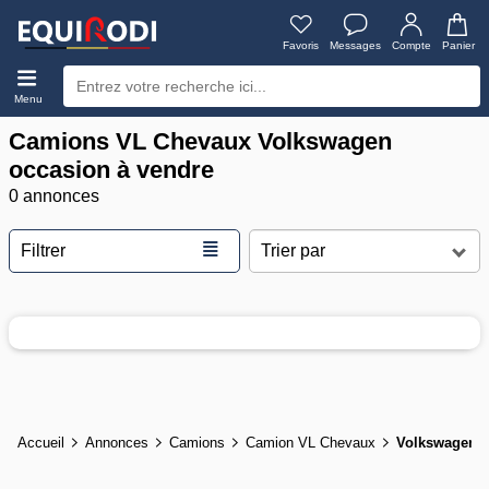
Favoris
Messages
Compte
Panier
Menu
Camions VL Chevaux Volkswagen
occasion à vendre
0 annonces
≣
Filtrer
Accueil
Annonces
Camions
Camion VL Chevaux
Volkswagen