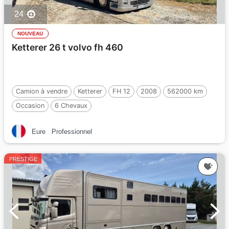
24
NOUVEAU
Ketterer 26 t volvo fh 460
Camion à vendre
Ketterer
FH 12
2008
562000 km
Occasion
6 Chevaux
Eure
Professionnel
PRESTIGE