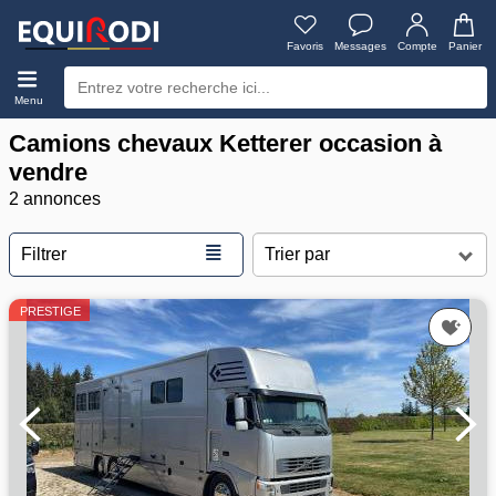
Favoris
Messages
Compte
Panier
Menu
Camions chevaux Ketterer occasion à
vendre
2 annonces
≣
Filtrer
PRESTIGE