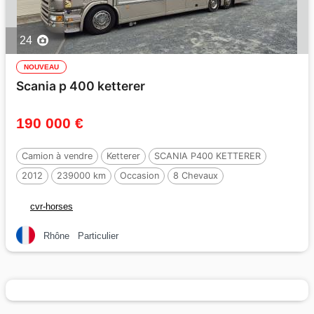
24
NOUVEAU
Scania p 400 ketterer
190 000 €
Camion à vendre
Ketterer
SCANIA P400 KETTERER
2012
239000 km
Occasion
8 Chevaux
cvr-horses
Rhône
Particulier