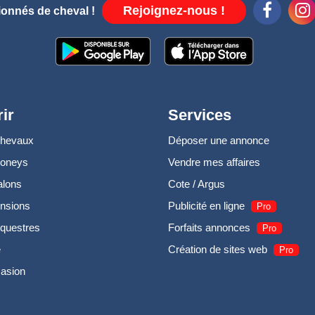
Rejoignez-nous !
ionnés de cheval !
ir
Services
chevaux
Déposer une annonce
poneys
Vendre mes affaires
alons
Cote / Argus
nsions
Publicité en ligne
Pro
questres
Forfaits annonces
Pro
e
Création de sites web
Pro
casion