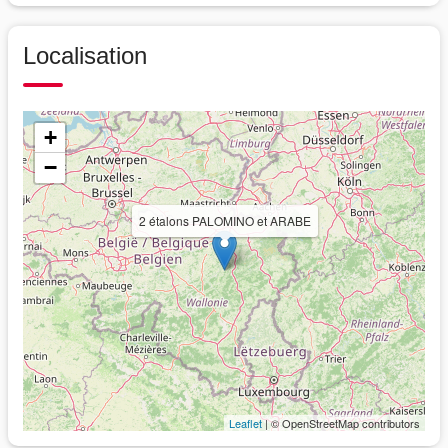
Localisation
+
−
2 étalons PALOMINO et ARABE
Leaflet
| © OpenStreetMap contributors