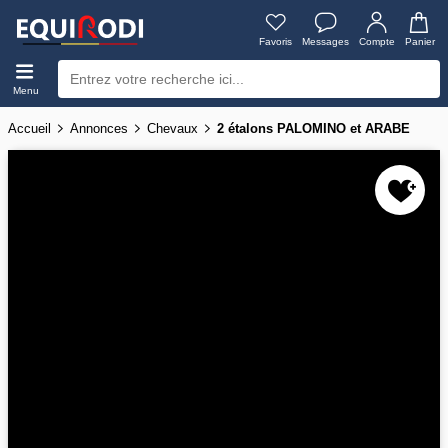
Favoris
Messages
Compte
Panier
Menu
Accueil
Annonces
Chevaux
2 étalons PALOMINO et ARABE