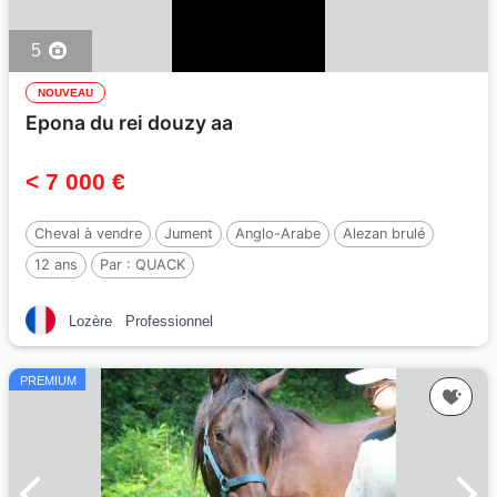
5
NOUVEAU
Epona du rei douzy aa
< 7 000 €
Cheval à vendre
Jument
Anglo-Arabe
Alezan brulé
12 ans
Par :
QUACK
Lozère
Professionnel
PREMIUM