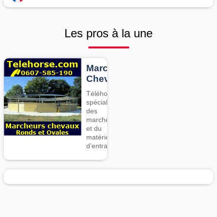
Les pros à la une
Marcheurs
Chevaux
Téléhorse,
spécialiste
des
marcheurs
et du
matériel
d’entrainement