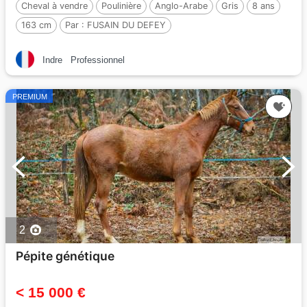
Cheval à vendre
Poulinière
Anglo-Arabe
Gris
8 ans
163 cm
Par :
FUSAIN DU DEFEY
Indre
Professionnel
PREMIUM
2
Pépite génétique
< 15 000 €