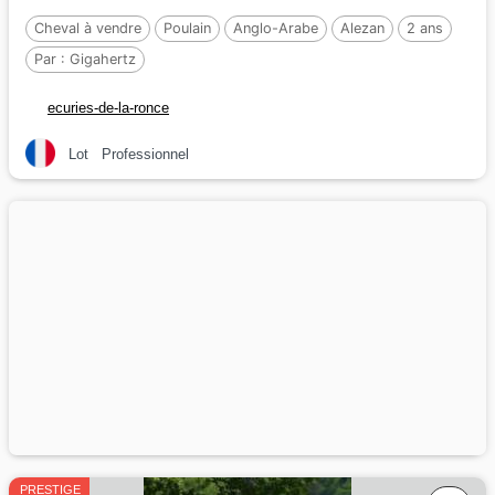
Cheval à vendre
Poulain
Anglo-Arabe
Alezan
2 ans
Par :
Gigahertz
ecuries-de-la-ronce
Lot
Professionnel
PRESTIGE