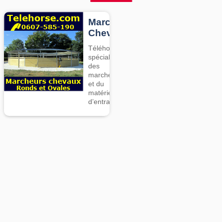
Marcheurs
Chevaux
Téléhorse,
spécialiste
des
marcheurs
et du
matériel
d’entrainement