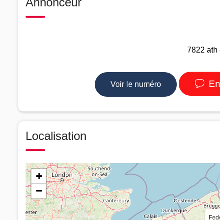
Annonceur
7822 ath 
En
Voir le numéro
Localisation
+
−
Fed