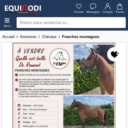
Favoris
Messages
Compte
Panier
Menu
Accueil
Annonces
Chevaux
Franches montagnes