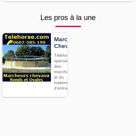
Les pros à la une
Marcheurs
Chevaux
Téléhorse,
spécialiste
des
marcheurs
et du
matériel
d’entrainement