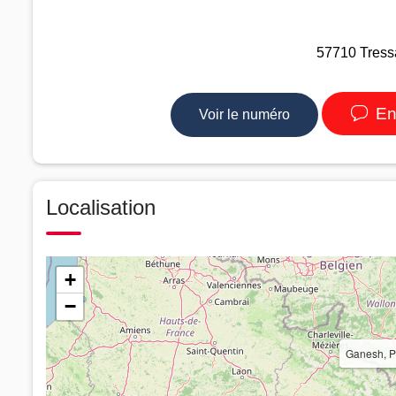
57710 Tressa
En
Voir le numéro
Localisation
+
−
Ganesh, P