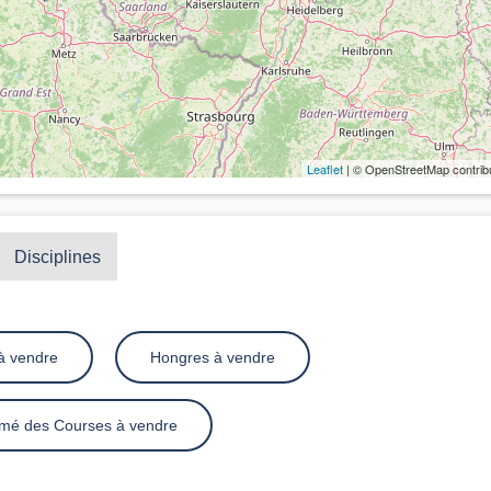
Leaflet
| © OpenStreetMap contrib
Disciplines
à vendre
Hongres à vendre
mé des Courses à vendre