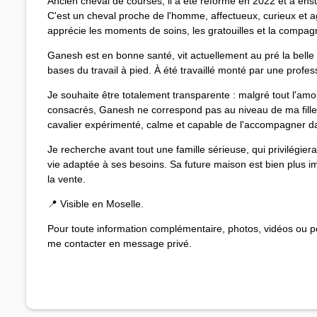
Ancien cheval de courses, il a été réformé en 2022 et a ensu
C'est un cheval proche de l'homme, affectueux, curieux et ag
apprécie les moments de soins, les gratouilles et la compag
Ganesh est en bonne santé, vit actuellement au pré la belle s
bases du travail à pied. À été travaillé monté par une profes
Je souhaite être totalement transparente : malgré tout l'amour 
consacrés, Ganesh ne correspond pas au niveau de ma fille.
cavalier expérimenté, calme et capable de l'accompagner da
Je recherche avant tout une famille sérieuse, qui privilégiera 
vie adaptée à ses besoins. Sa future maison est bien plus i
la vente.
📍 Visible en Moselle.
Pour toute information complémentaire, photos, vidéos ou pou
me contacter en message privé.