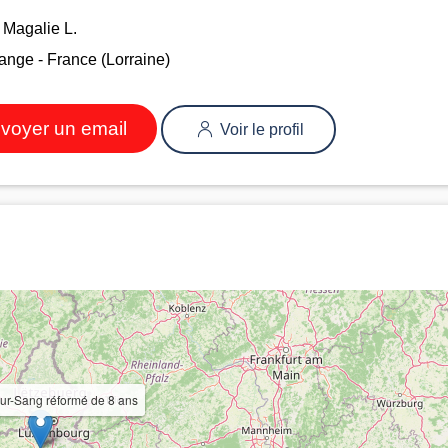
Magalie L.
nge - France (Lorraine)
voyer un email
Voir le profil
ur-Sang réformé de 8 ans