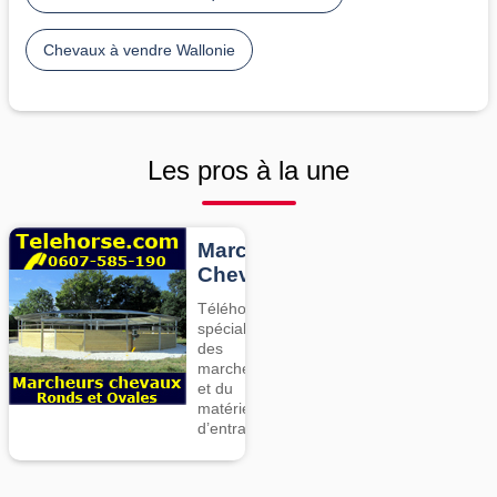
Chevaux à vendre Wallonie
Les pros à la une
Marcheurs
Chevaux
Téléhorse,
spécialiste
des
marcheurs
et du
matériel
d’entrainement