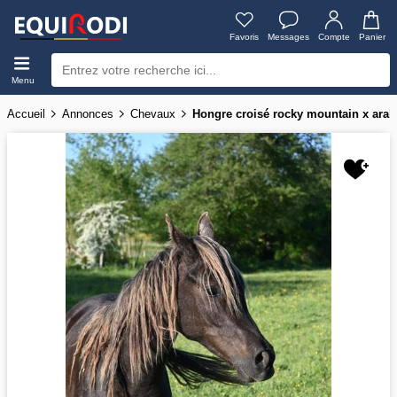
Favoris
Messages
Compte
Panier
Menu
Accueil
Annonces
Chevaux
Hongre croisé rocky mountain x arabe