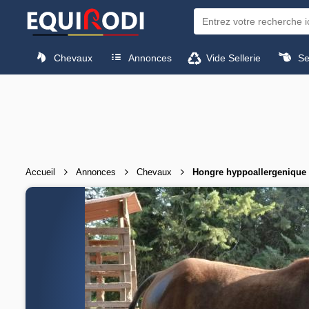
Chevaux
Annonces
Vide Sellerie
Sel
Accueil
Annonces
Chevaux
Hongre hyppoallergenique 