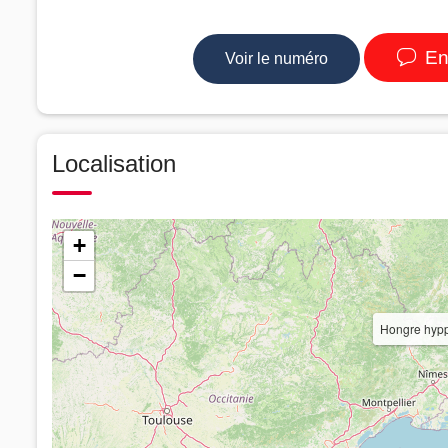
En
Voir le numéro
Localisation
+
−
Hongre hypp