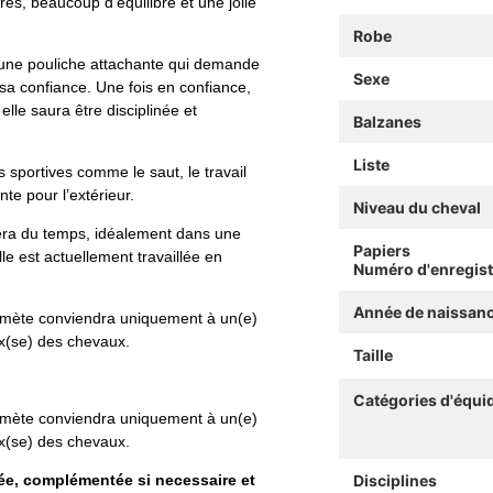
res, beaucoup d’équilibre et une jolie
Robe
 une pouliche attachante qui demande
Sexe
sa confiance. Une fois en confiance,
elle saura être disciplinée et
Balzanes
Liste
s sportives comme le saut, le travail
te pour l’extérieur.
Niveau du cheval
era du temps, idéalement dans une
Papiers
le est actuellement travaillée en
Numéro d'enregis
Année de naissan
Komète conviendra uniquement à un(e)
ux(se) des chevaux.
Taille
Catégories d'équi
Komète conviendra uniquement à un(e)
ux(se) des chevaux.
ée, complémentée si necessaire et
Disciplines