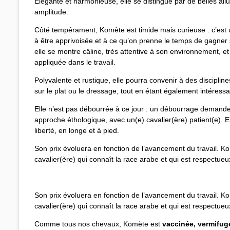
Élégante et harmonieuse, elle se distingue par de belles allu
amplitude.
Côté tempérament, Komète est timide mais curieuse : c’est
à être apprivoisée et à ce qu’on prenne le temps de gagner 
elle se montre câline, très attentive à son environnement, et 
appliquée dans le travail.
Polyvalente et rustique, elle pourra convenir à des discipline
sur le plat ou le dressage, tout en étant également intéressan
Elle n’est pas débourrée à ce jour : un débourrage demand
approche éthologique, avec un(e) cavalier(ère) patient(e). El
liberté, en longe et à pied.
Son prix évoluera en fonction de l’avancement du travail. 
cavalier(ère) qui connaît la race arabe et qui est respectue
Son prix évoluera en fonction de l’avancement du travail. 
cavalier(ère) qui connaît la race arabe et qui est respectue
Comme tous nos chevaux, Komète est
vaccinée, vermifug