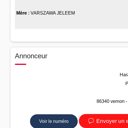
Mère :
VARSZAWA JELEEM
Annonceur
Har
P
86340 vernon -
Envoyer un 
Voir le numéro