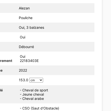
Alezan
Pouliche
Oui, 3 balzanes
Oui
Débourré
Oui
trement
22183403E
ce
2022
153.0
dé
- Cheval de sport
- Jeune cheval
- Cheval arabe
- CSO (Saut d'Obstacle)