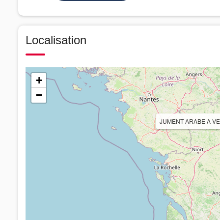
Localisation
+
−
JUMENT ARABE A V