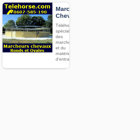
Marcheurs
Chevaux
Téléhorse,
spécialiste
des
marcheurs
et du
matériel
d’entrainement