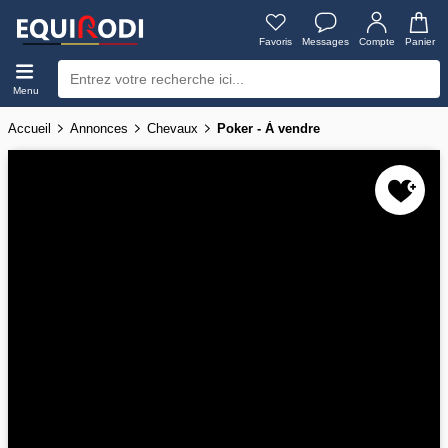
Favoris
Messages
Compte
Panier
Menu
Accueil
Annonces
Chevaux
Poker - À vendre