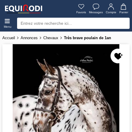
Favoris
Messages
Compte
Panier
Menu
Accueil
Annonces
Chevaux
Très brave poulain de 1an