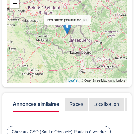
−
Très brave poulain de 1an
Leaflet
| © OpenStreetMap contributors
Annonces similaires
Races
Localisation
Di
Chevaux CSO (Saut d'Obstacle) Poulain à vendre