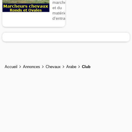
marcheurs
et du
matériel
d’entrainement
Accueil
Annonces
Chevaux
Arabe
Club