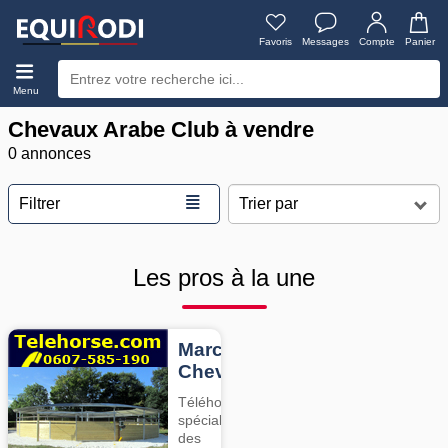
Favoris
Messages
Compte
Panier
Menu
Chevaux Arabe Club à vendre
0 annonces
≣
Filtrer
Les pros à la une
Marcheurs
Chevaux
Téléhorse,
spécialiste
des