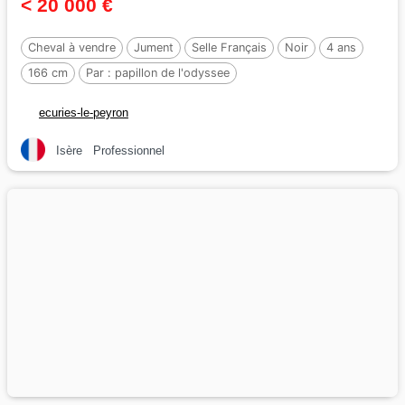
< 20 000 €
Cheval à vendre
Jument
Selle Français
Noir
4 ans
166 cm
Par :
papillon de l'odyssee
ecuries-le-peyron
Isère
Professionnel