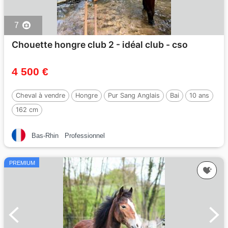
7
Chouette hongre club 2 - idéal club - cso
4 500 €
Cheval à vendre
Hongre
Pur Sang Anglais
Bai
10 ans
162 cm
Bas-Rhin
Professionnel
PREMIUM