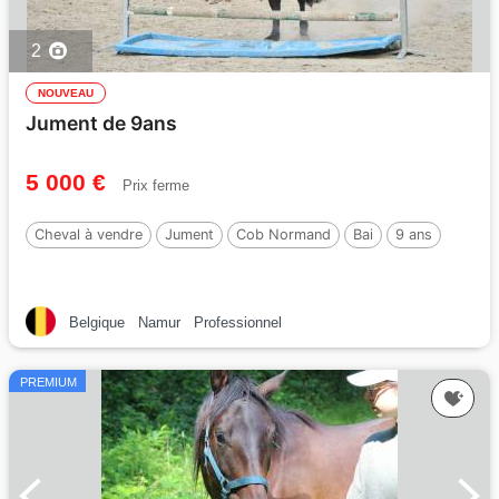
2
NOUVEAU
Jument de 9ans
5 000 €
Prix ferme
Cheval à vendre
Jument
Cob Normand
Bai
9 ans
Belgique
Namur
Professionnel
PREMIUM