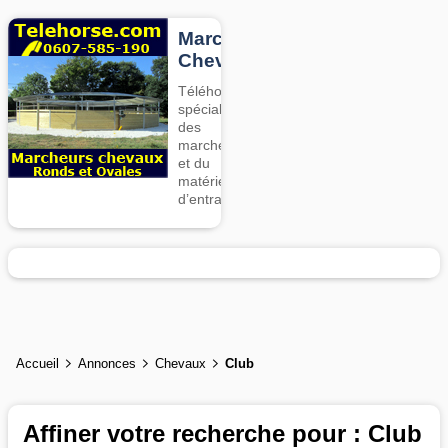
Marcheurs
Chevaux
Téléhorse,
spécialiste
des
marcheurs
et du
matériel
d’entrainement
Accueil
Annonces
Chevaux
Club
Affiner votre recherche pour : Club