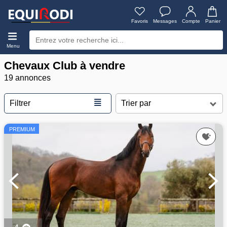
Favoris
Messages
Compte
Panier
Menu
Chevaux Club à vendre
19 annonces
≣
Filtrer
PREMIUM