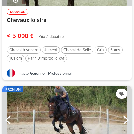
4
NOUVEAU
Chevaux loisirs
< 5 000 €
Prix à débattre
Cheval à vendre
Jument
Cheval de Selle
Gris
6 ans
161 cm
Par :
D’imbroglio cvf
Haute-Garonne
Professionnel
PREMIUM