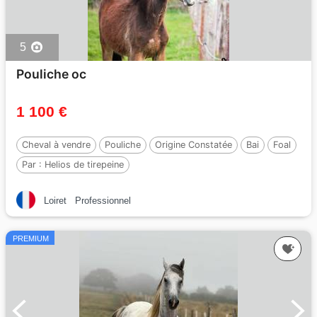
5
Pouliche oc
1 100 €
Cheval à vendre
Pouliche
Origine Constatée
Bai
Foal
Par :
Helios de tirepeine
Loiret
Professionnel
PREMIUM