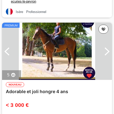
ecuries-le-peyron
Isère
Professionnel
PREMIUM
5
NOUVEAU
Adorable et joli hongre 4 ans
< 3 000 €