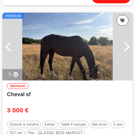
PREMIUM
5
NOUVEAU
Cheval sf
3 000 €
Cheval à vendre
Entier
Selle Français
Bai brun
3 ans
157 cm
Par :
QLASSIC BOIS MARGOT