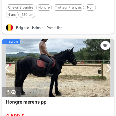
Cheval à vendre
Hongre
Trotteur Français
Noir
4 ans
180 cm
Belgique
Hainaut
Particulier
PREMIUM
5
Hongre merens pp
4 500 €