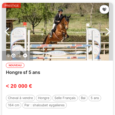
PRESTIGE
9
1
NOUVEAU
Hongre sf 5 ans
< 20 000 €
Cheval à vendre
Hongre
Selle Français
Bai
5 ans
164 cm
Par :
shaloubet eygalieres