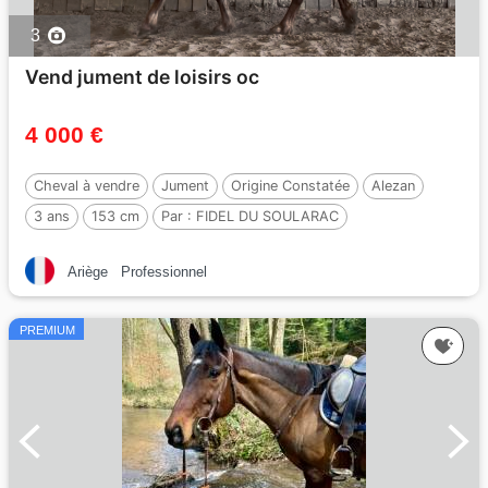
3
Vend jument de loisirs oc
4 000 €
Cheval à vendre
Jument
Origine Constatée
Alezan
3 ans
153 cm
Par :
FIDEL DU SOULARAC
Ariège
Professionnel
PREMIUM