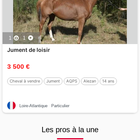
1
1
Jument de loisir
3 500 €
Cheval à vendre
Jument
AQPS
Alezan
14 ans
Loire-Atlantique
Particulier
Les pros à la une