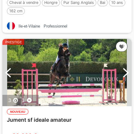
Cheval à vendre
Hongre
Pur Sang Anglais
Bai
10 ans
162 cm
Ile-et-Vilaine
Professionnel
PRESTIGE
3
1
NOUVEAU
Jument sf ideale amateur