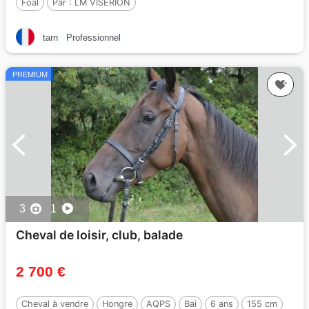
Foal
Par :
LM VISERION
tarn
Professionnel
PREMIUM
3
1
Cheval de loisir, club, balade
2 700 €
Cheval à vendre
Hongre
AQPS
Bai
6 ans
155 cm