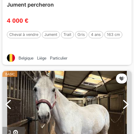
Jument percheron
4 000 €
Cheval à vendre
Jument
Trait
Gris
4 ans
163 cm
Belgique
Liège
Particulier
BASIC
3