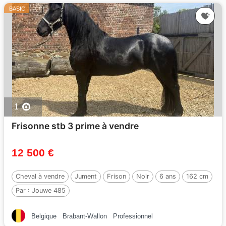
BASIC
1
Frisonne stb 3 prime à vendre
12 500 €
Cheval à vendre
Jument
Frison
Noir
6 ans
162 cm
Par :
Jouwe 485
Belgique
Brabant-Wallon
Professionnel