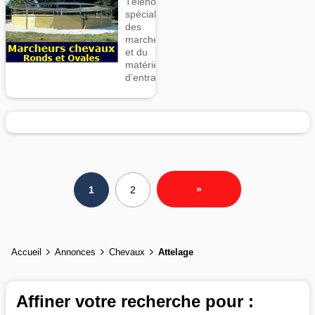
Téléhorse,
spécialiste
des
marcheurs
et du
matériel
d’entrainement
»
1
2
Accueil
Annonces
Chevaux
Attelage
Affiner votre recherche pour :