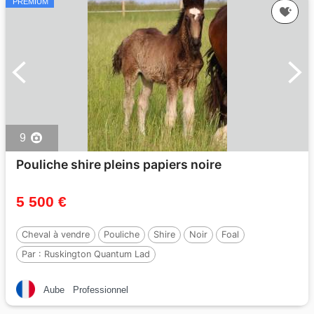
PREMIUM
9
Pouliche shire pleins papiers noire
5 500 €
Cheval à vendre
Pouliche
Shire
Noir
Foal
Par :
Ruskington Quantum Lad
Aube
Professionnel