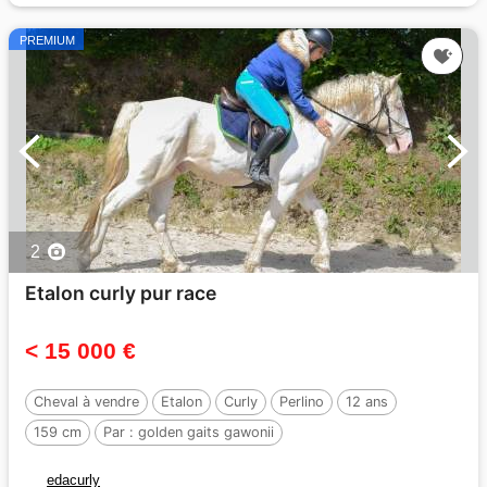
PREMIUM
2
Etalon curly pur race
< 15 000 €
Cheval à vendre
Etalon
Curly
Perlino
12 ans
159 cm
Par :
golden gaits gawonii
edacurly