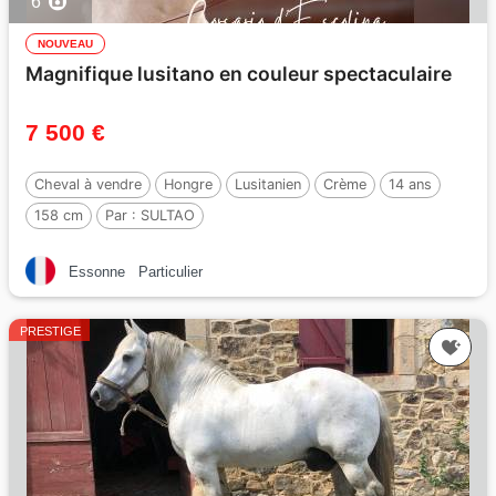
6
NOUVEAU
Magnifique lusitano en couleur spectaculaire
7 500 €
Cheval à vendre
Hongre
Lusitanien
Crème
14 ans
158 cm
Par :
SULTAO
Essonne
Particulier
PRESTIGE