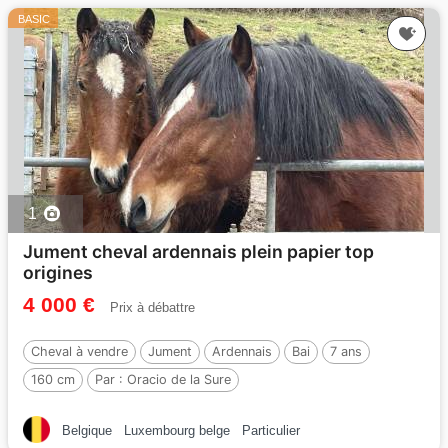
BASIC
1
Jument cheval ardennais plein papier top
origines
4 000 €
Prix à débattre
Cheval à vendre
Jument
Ardennais
Bai
7 ans
160 cm
Par :
Oracio de la Sure
Belgique
Luxembourg belge
Particulier