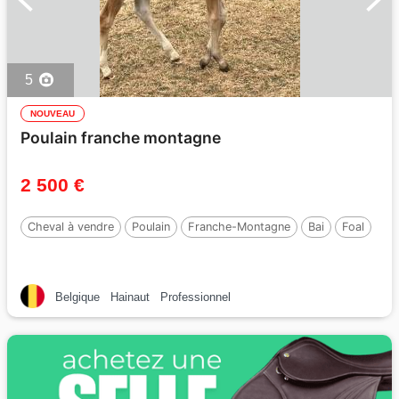
5
NOUVEAU
Poulain franche montagne
2 500 €
Cheval à vendre
Poulain
Franche-Montagne
Bai
Foal
Belgique
Hainaut
Professionnel