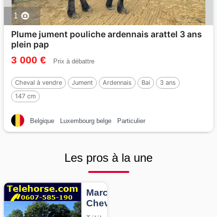
1
Plume jument pouliche ardennais arattel 3 ans
plein pap
3 000 €
Prix à débattre
Cheval à vendre
Jument
Ardennais
Bai
3 ans
147 cm
Belgique
Luxembourg belge
Particulier
Les pros à la une
Marcheurs
Chevaux