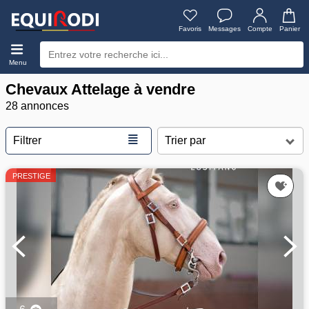
Favoris
Messages
Compte
Panier
Menu
Chevaux Attelage à vendre
28 annonces
≣
Filtrer
PRESTIGE