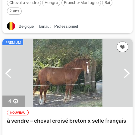
Cheval à vendre
Hongre
Franche-Montagne
Bai
2 ans
Belgique
Hainaut
Professionnel
PREMIUM
4
NOUVEAU
à vendre – cheval croisé breton x selle français