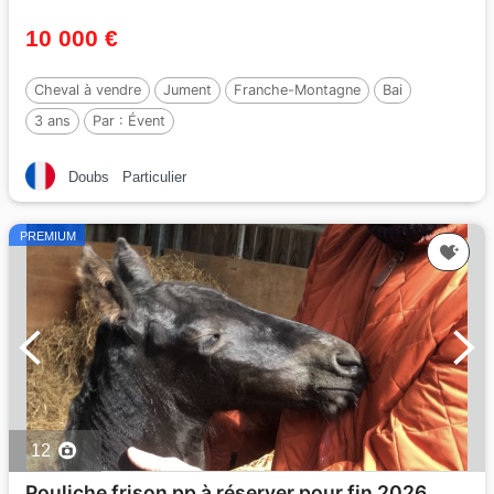
10 000 €
Cheval à vendre
Jument
Franche-Montagne
Bai
3 ans
Par :
Évent
Doubs
Particulier
PREMIUM
12
Pouliche frison pp à réserver pour fin 2026