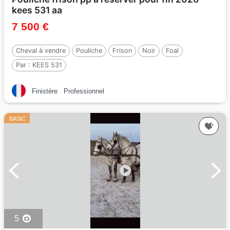
kees 531 aa
7 500 €
Cheval à vendre
Pouliche
Frison
Noir
Foal
Par :
KEES 531
Finistère
Professionnel
BASIC
5