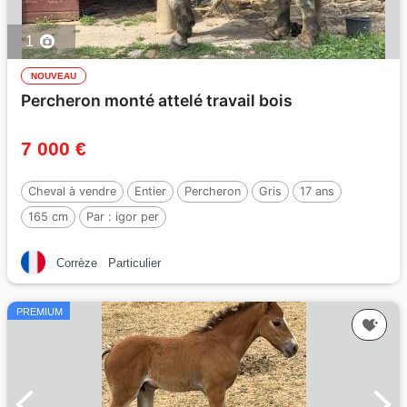
1
NOUVEAU
Percheron monté attelé travail bois
7 000 €
Cheval à vendre
Entier
Percheron
Gris
17 ans
165 cm
Par :
igor per
Corrèze
Particulier
PREMIUM