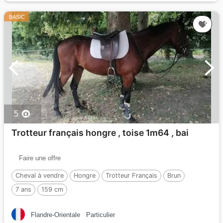
BASIC
5
Trotteur français hongre , toise 1m64 , bai
Faire une offre
Cheval à vendre
Hongre
Trotteur Français
Brun
7 ans
159 cm
Flandre-Orientale
Particulier