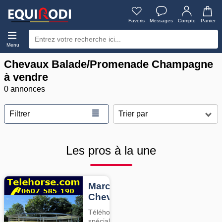
Favoris
Messages
Compte
Panier
Menu
Chevaux Balade/Promenade Champagne
à vendre
0 annonces
≣
Filtrer
Les pros à la une
Marcheurs
Chevaux
Téléhorse,
spécialiste