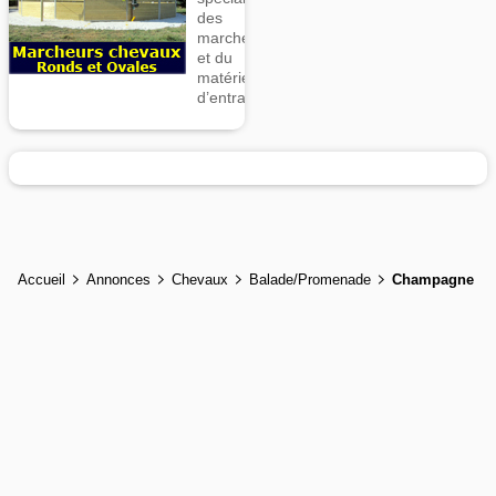
des
marcheurs
et du
matériel
d’entrainement
Accueil
Annonces
Chevaux
Balade/Promenade
Champagne