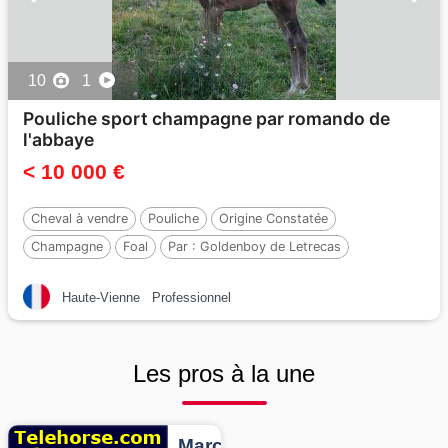
10
1
Pouliche sport champagne par romando de
l'abbaye
< 10 000 €
Cheval à vendre
Pouliche
Origine Constatée
Champagne
Foal
Par :
Goldenboy de Letrecas
Haute-Vienne
Professionnel
Les pros à la une
Marcheurs