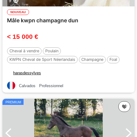
9
NOUVEAU
Mâle kwpn champagne dun
< 15 000 €
Cheval à vendre
Poulain
KWPN Cheval de Sport Néerlandais
Champagne
Foal
165 cm
harasdessylves
Calvados
Professionnel
PREMIUM