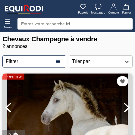
Favoris
Messages
Compte
Panier
Menu
Chevaux Champagne à vendre
2 annonces
≣
Filtrer
PRESTIGE