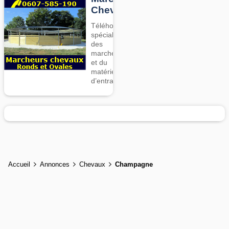
Chevaux
Téléhorse,
spécialiste
des
marcheurs
et du
matériel
d’entrainement
Accueil
Annonces
Chevaux
Champagne