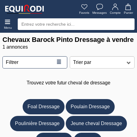
Favoris
Messages
Compte
Panier
Menu
Chevaux Barock Pinto Dressage à vendre
1 annonces
≣
Filtrer
Trouvez votre futur cheval de dressage
Foal Dressage
Poulain Dressage
Poulinière Dressage
Jeune cheval Dressage