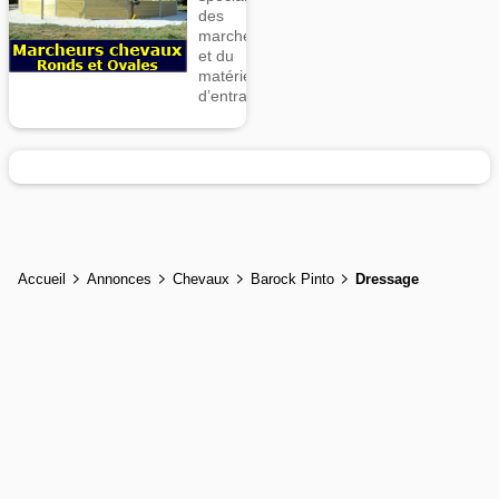
des
marcheurs
et du
matériel
d’entrainement
Accueil
Annonces
Chevaux
Barock Pinto
Dressage