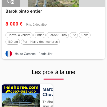
6
Barok pinto entier
8 000 €
Prix à débattre
Cheval à vendre
Entier
Barock Pinto
Pie
5 ans
160 cm
Par :
Harry des marleres
Haute-Garonne
Particulier
Les pros à la une
Marcheurs
Chevaux
Téléhorse,
spécialiste