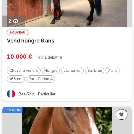
2
NOUVEAU
Vend hongre 6 ans
10 000 €
Prix à débattre
Cheval à vendre
Hongre
Lusitanien
Bai brun
7 ans
165 cm
Par :
Sudan 4
Bas-Rhin
Particulier
PREMIUM