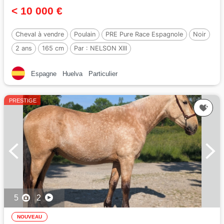
< 10 000 €
Cheval à vendre
Poulain
PRE Pure Race Espagnole
Noir
2 ans
165 cm
Par :
NELSON XIII
Espagne
Huelva
Particulier
PRESTIGE
5
2
NOUVEAU