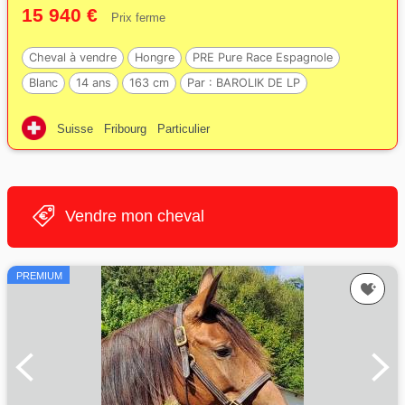
15 940 €
Prix ferme
Cheval à vendre
Hongre
PRE Pure Race Espagnole
Blanc
14 ans
163 cm
Par :
BAROLIK DE LP
Suisse
Fribourg
Particulier
Vendre mon cheval
PREMIUM