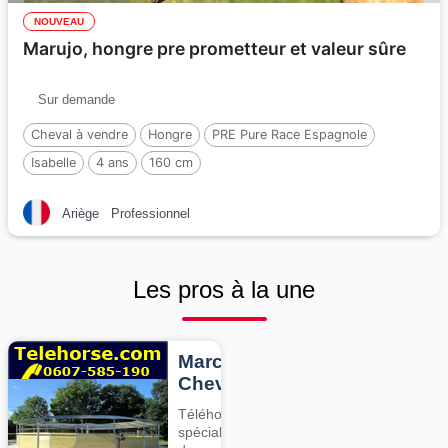
NOUVEAU
Marujo, hongre pre prometteur et valeur sûre
Sur demande
Cheval à vendre
Hongre
PRE Pure Race Espagnole
Isabelle
4 ans
160 cm
Ariège
Professionnel
Les pros à la une
Marcheurs
Chevaux
Téléhorse,
spécialiste