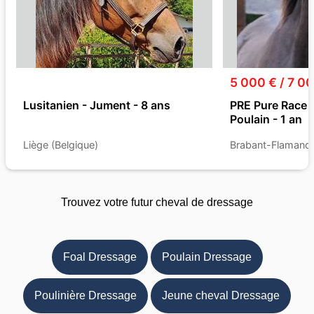
5 000 € / 7 0
Lusitanien - Jument - 8 ans
PRE Pure Race 
Poulain - 1 an
Liège (Belgique)
Brabant-Flamand 
Trouvez votre futur cheval de dressage
Foal Dressage
Poulain Dressage
Poulinière Dressage
Jeune cheval Dressage