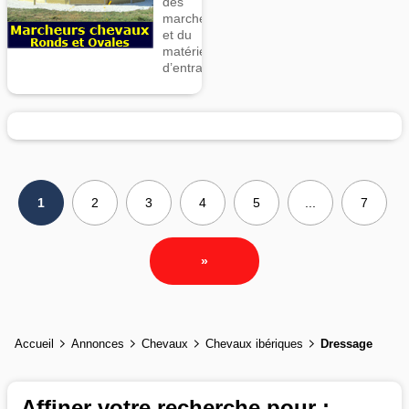
des
marcheurs
et du
matériel
d’entrainement
1
2
3
4
5
...
7
»
Accueil
Annonces
Chevaux
Chevaux ibériques
Dressage
Affiner votre recherche pour :