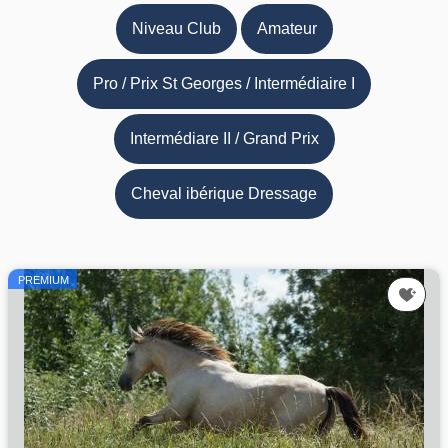
Niveau Club
Amateur
Pro / Prix St Georges / Intermédiaire I
Intermédiare II / Grand Prix
Cheval ibérique Dressage
PREMIUM