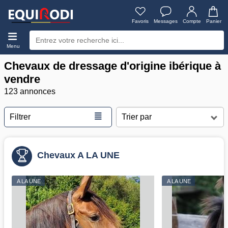
Favoris
Messages
Compte
Panier
Menu
Chevaux de dressage d'origine ibérique à
vendre
123 annonces
≣
Filtrer
Chevaux A LA UNE
A LA UNE
A LA UNE