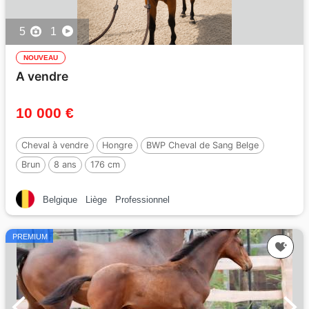
5
1
NOUVEAU
A vendre
10 000 €
Cheval à vendre
Hongre
BWP Cheval de Sang Belge
Brun
8 ans
176 cm
Par :
BISQUET BALOU VD MISPELAERE
Belgique
Liège
Professionnel
PREMIUM