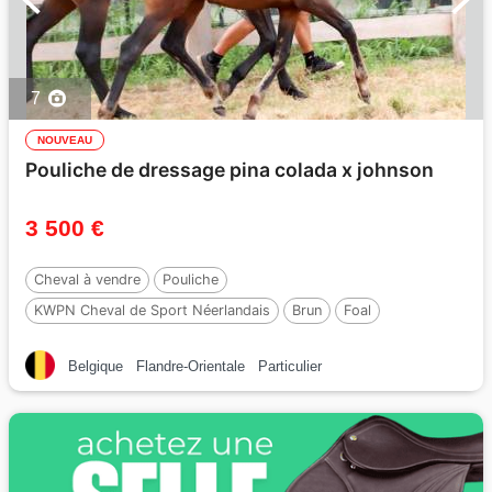
7
NOUVEAU
Pouliche de dressage pina colada x johnson
3 500 €
Cheval à vendre
Pouliche
KWPN Cheval de Sport Néerlandais
Brun
Foal
Par :
No Records.
Belgique
Flandre-Orientale
Particulier