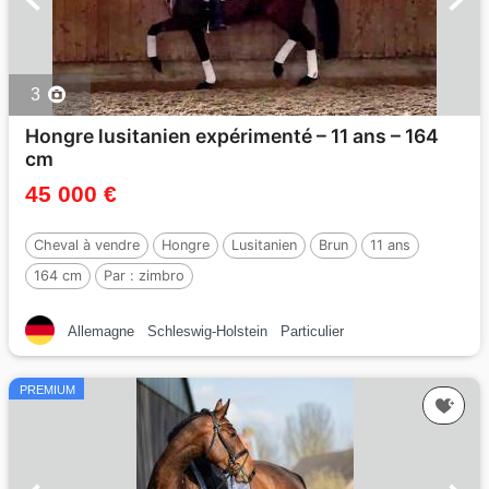
3
Hongre lusitanien expérimenté – 11 ans – 164
cm
45 000 €
Cheval à vendre
Hongre
Lusitanien
Brun
11 ans
164 cm
Par :
zimbro
Allemagne
Schleswig-Holstein
Particulier
PREMIUM