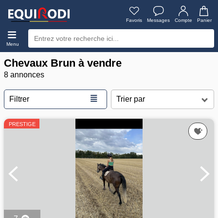
Favoris
Messages
Compte
Panier
Menu
Chevaux Brun à vendre
8 annonces
≣
Filtrer
PRESTIGE