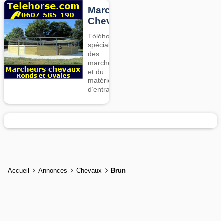
Marcheurs
Chevaux
Téléhorse,
spécialiste
des
marcheurs
et du
matériel
d’entrainement
Accueil
Annonces
Chevaux
Brun