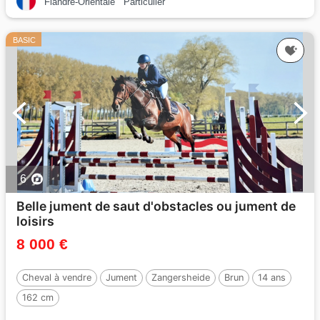
Flandre-Orientale
Particulier
BASIC
6
Belle jument de saut d'obstacles ou jument de
loisirs
8 000 €
Cheval à vendre
Jument
Zangersheide
Brun
14 ans
162 cm