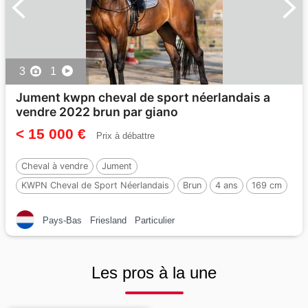
3
1
Jument kwpn cheval de sport néerlandais a
vendre 2022 brun par giano
< 15 000 €
Prix à débattre
Cheval à vendre
Jument
KWPN Cheval de Sport Néerlandais
Brun
4 ans
169 cm
Par :
Giano
Pays-Bas
Friesland
Particulier
Les pros à la une