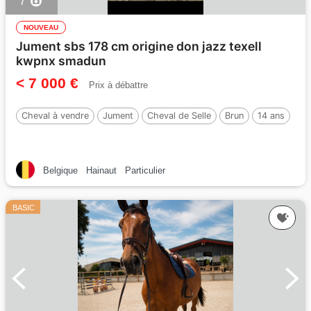
7
NOUVEAU
Jument sbs 178 cm origine don jazz texell
kwpnx smadun
< 7 000 €
Prix à débattre
Cheval à vendre
Jument
Cheval de Selle
Brun
14 ans
Belgique
Hainaut
Particulier
BASIC