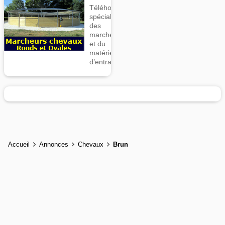
Téléhorse,
spécialiste
des
marcheurs
et du
matériel
d’entrainement
Accueil
Annonces
Chevaux
Brun