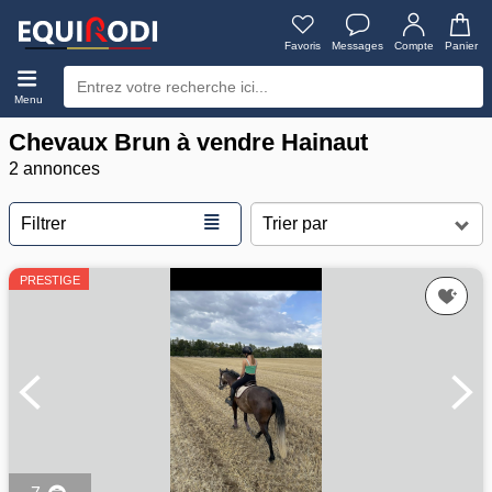
Favoris
Messages
Compte
Panier
Menu
Chevaux Brun à vendre Hainaut
2 annonces
≣
Filtrer
PRESTIGE