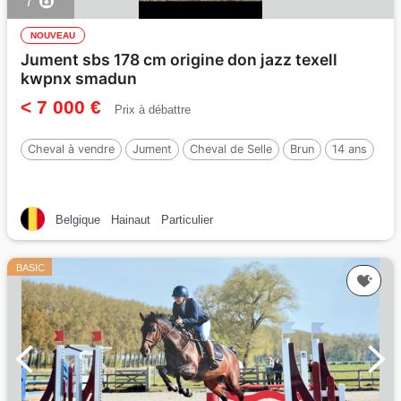
7
NOUVEAU
Jument sbs 178 cm origine don jazz texell
kwpnx smadun
< 7 000 €
Prix à débattre
Cheval à vendre
Jument
Cheval de Selle
Brun
14 ans
Belgique
Hainaut
Particulier
BASIC