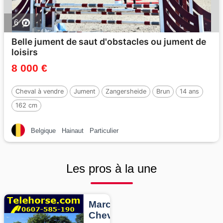
6
Belle jument de saut d'obstacles ou jument de
loisirs
8 000 €
Cheval à vendre
Jument
Zangersheide
Brun
14 ans
162 cm
Belgique
Hainaut
Particulier
Les pros à la une
Marcheurs
Chevaux