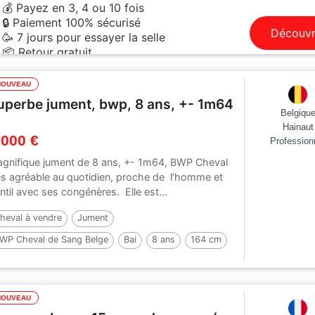
💰 Payez en 3, 4 ou 10 fois
🔒 Paiement 100% sécurisé
Découvr
🥳 7 jours pour essayer la selle
📦 Retour gratuit
NOUVEAU
uperbe jument, bwp, 8 ans, +- 1m64
Belgiqu
Hainaut
 000 €
Profession
gnifique jument de 8 ans, +- 1m64, BWP Cheval
ès agréable au quotidien, proche de l’homme et
ntil avec ses congénères. Elle est...
heval à vendre
Jument
WP Cheval de Sang Belge
Bai
8 ans
164 cm
NOUVEAU