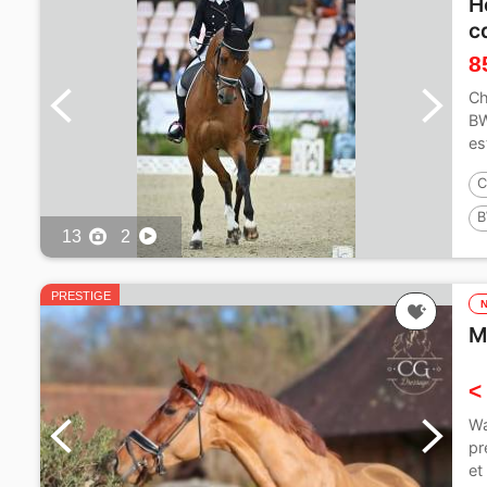
H
c
8
Ch
BW
es
C
B
13
2
1
PRESTIGE
M
<
Wa
pr
et