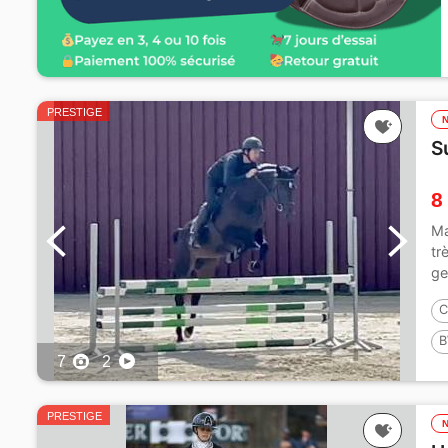
PRESTIGE
S
8
Ma
tr
ge
C
B
7
2
PRESTIGE