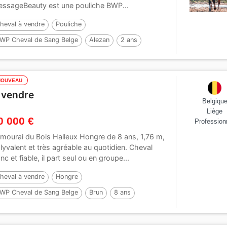
essage ​ Beauty est une pouliche BWP...
heval à vendre
Pouliche
WP Cheval de Sang Belge
Alezan
2 ans
60 cm
NOUVEAU
 vendre
Belgiqu
Liège
0 000 €
Profession
mourai du Bois Halleux Hongre de 8 ans, 1,76 m,
lyvalent et très agréable au quotidien. Cheval
anc et fiable, il part seul ou en groupe...
heval à vendre
Hongre
WP Cheval de Sang Belge
Brun
8 ans
76 cm
Par :
BISQUET BALOU VD MISPELAERE