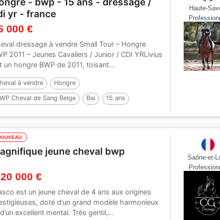
ongre - bwp - 15 ans - dressage /
Haute-Sav
di yr - france
Profession
5 000 €
eval dressage à vendre Small Tour – Hongre
P 2011 – Jeunes Cavaliers / Junior / CDI YR ​ Livius
t un hongre BWP de 2011, toisant...
heval à vendre
Hongre
WP Cheval de Sang Belge
Bai
15 ans
68 cm
NOUVEAU
agnifique jeune cheval bwp
Saône-et-Lo
Profession
 20 000 €
sco est un jeune cheval de 4 ans aux origines
estigieuses, doté d’un grand modèle harmonieux
 d’un excellent mental. Très gentil,...