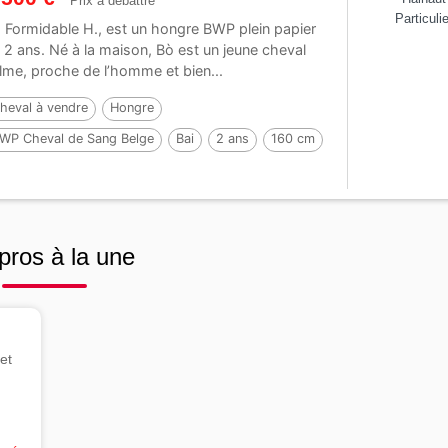
Prix à débattre
Particulie
 Formidable H., est un hongre BWP plein papier
 2 ans. Né à la maison, Bò est un jeune cheval
lme, proche de l’homme et bien...
heval à vendre
Hongre
WP Cheval de Sang Belge
Bai
2 ans
160 cm
ar :
Forever d’Arco Ter Linden
pros à la une
et