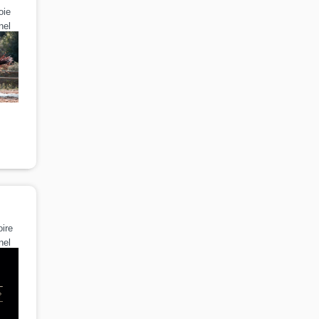
oie
nel
ire
nel