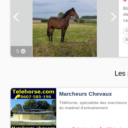
Bò
de
ca
C
B
P
5
Les 
Marcheurs Chevaux
Téléhorse, spécialiste des marcheurs 
du matériel d’entrainement