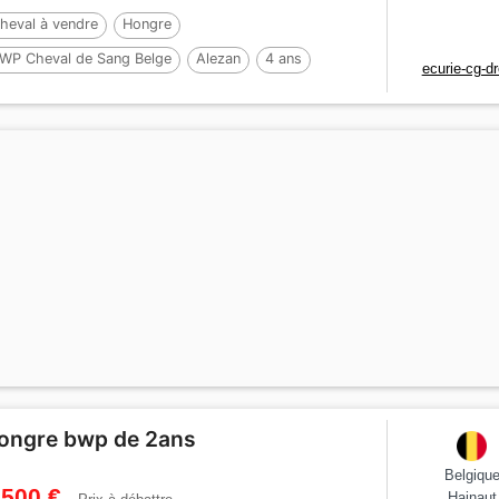
heval à vendre
Hongre
WP Cheval de Sang Belge
Alezan
4 ans
ecurie-cg-d
72 cm
Par :
HEXAGON'S DUTCH NEYMAN
ongre bwp de 2ans
Belgiqu
 500 €
Hainaut