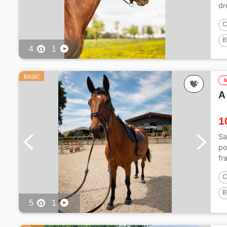
dr
C
B
4
1
1
BASIC
A
1
Sa
po
fr
C
B
5
1
1