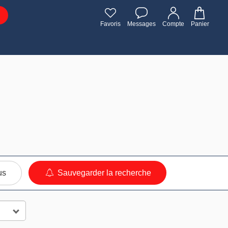
Favoris
Messages
Compte
Panier
e
us
Sauvegarder la recherche