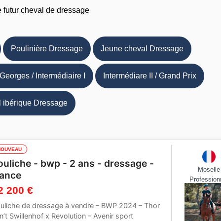
e futur cheval de dressage
Poulinière Dressage
Jeune cheval Dressage
 Georges / Intermédiaire I
Intermédiare II / Grand Prix
 ibérique Dressage
NOUVEAU
ouliche - bwp - 2 ans - dressage -
Moselle
rance
Profession
2 200 €
uliche de dressage à vendre – BWP 2024 – Thor
n’t Swillenhof x Revolution – Avenir sport