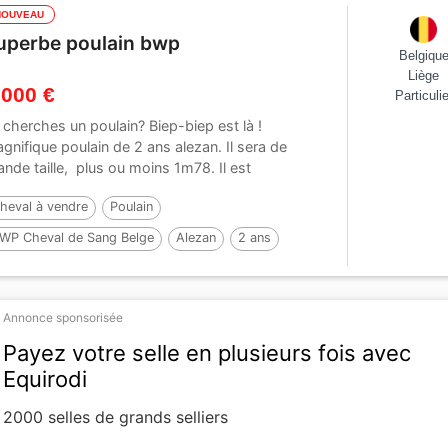
NOUVEAU
uperbe poulain bwp
Belgiqu
Liège
 000 €
Particulie
 cherches un poulain? Biep-biep est là !
gnifique poulain de 2 ans alezan. Il sera de
ande taille, plus ou moins 1m78. Il est
nipulé, ...
heval à vendre
Poulain
WP Cheval de Sang Belge
Alezan
2 ans
78 cm
Annonce sponsorisée
Payez votre selle en plusieurs fois avec
Equirodi
2000 selles de grands selliers