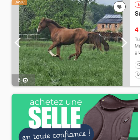
BASIC
S
4
Tu
Ma
gr
ma
C
B
6
1