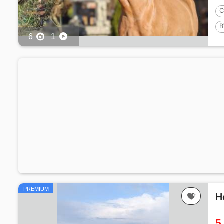
C
B
6
1
1
PREMIUM
H
5