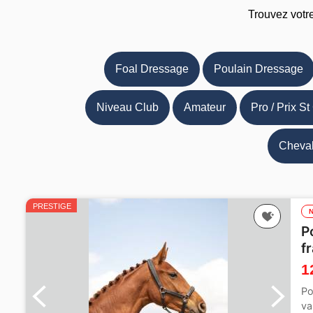
Trouvez votr
Foal Dressage
Poulain Dressage
Niveau Club
Amateur
Pro / Prix St
Cheval
PRESTIGE
P
f
1
Po
va