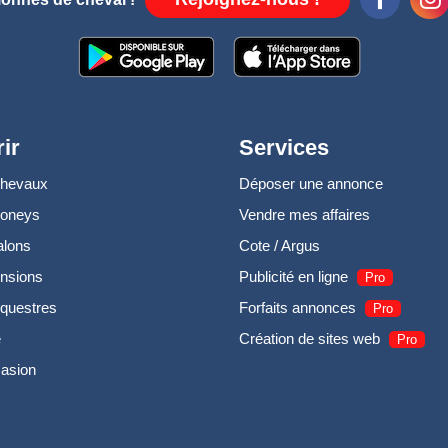
ir
Services
chevaux
Déposer une annonce
poneys
Vendre mes affaires
alons
Cote / Argus
nsions
Publicité en ligne
Pro
questres
Forfaits annonces
Pro
e
Création de sites web
Pro
casion