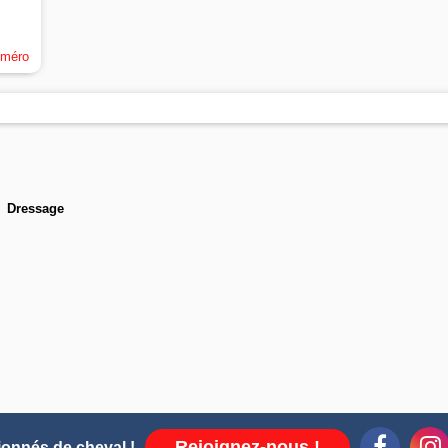
uméro
Dressage
Rejoignez-nous !
ionnés de cheval !