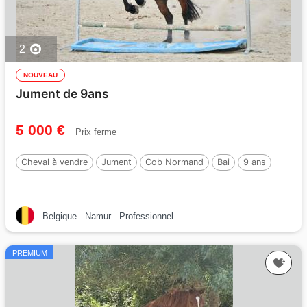
2
NOUVEAU
Jument de 9ans
5 000 €
Prix ferme
Cheval à vendre
Jument
Cob Normand
Bai
9 ans
Belgique
Namur
Professionnel
PREMIUM