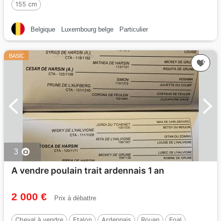
155 cm
Belgique
Luxembourg belge
Particulier
BASIC
3
A vendre poulain trait ardennais 1 an
2 000 €
Prix à débattre
Cheval à vendre
Etalon
Ardennais
Rouan
Foal