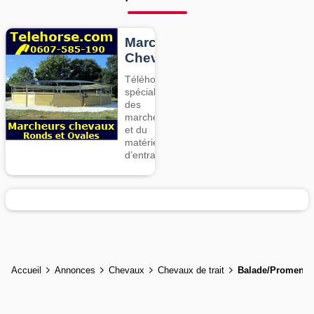
Marcheurs
Chevaux
Téléhorse,
spécialiste
des
marcheurs
et du
matériel
d’entrainement
Accueil
Annonces
Chevaux
Chevaux de trait
Balade/Promena