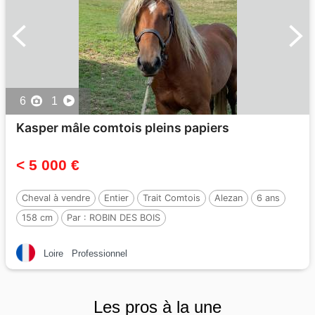
6
1
Kasper mâle comtois pleins papiers
< 5 000 €
Cheval à vendre
Entier
Trait Comtois
Alezan
6 ans
158 cm
Par :
ROBIN DES BOIS
Loire
Professionnel
Les pros à la une