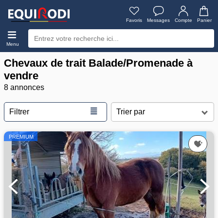
Favoris
Messages
Compte
Panier
Menu
Chevaux de trait Balade/Promenade à
vendre
8 annonces
≣
Filtrer
PREMIUM