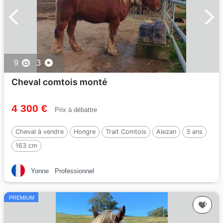
9
3
Cheval comtois monté
4 300 €
Prix à débattre
Cheval à vendre
Hongre
Trait Comtois
Alezan
3 ans
163 cm
Yonne
Professionnel
PREMIUM