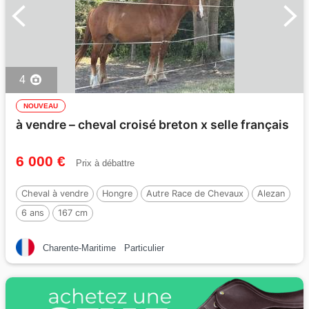
4
NOUVEAU
à vendre – cheval croisé breton x selle français
6 000 €
Prix à débattre
Cheval à vendre
Hongre
Autre Race de Chevaux
Alezan
6 ans
167 cm
Charente-Maritime
Particulier