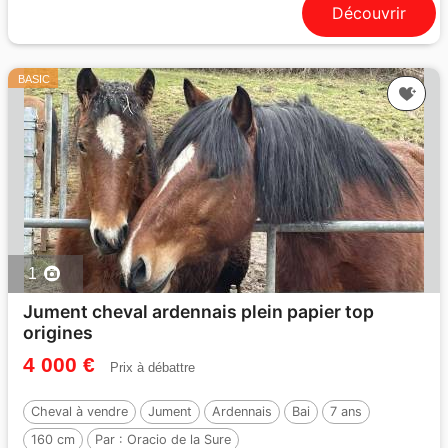
Découvrir
BASIC
1
Jument cheval ardennais plein papier top
origines
4 000 €
Prix à débattre
Cheval à vendre
Jument
Ardennais
Bai
7 ans
160 cm
Par :
Oracio de la Sure