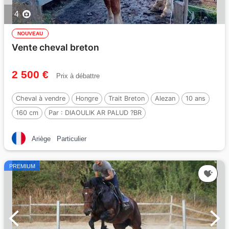
4
NOUVEAU
Vente cheval breton
2 500 €
Prix à débattre
Cheval à vendre
Hongre
Trait Breton
Alezan
10 ans
160 cm
Par :
DIAOULIK AR PALUD ?BR
Ariège
Particulier
PREMIUM