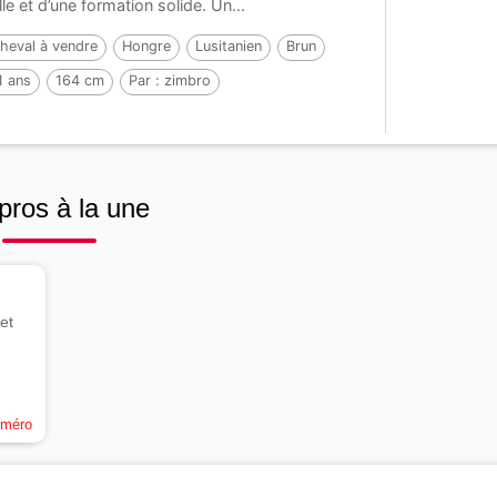
lle et d’une formation solide. Un...
heval à vendre
Hongre
Lusitanien
Brun
1 ans
164 cm
Par :
zimbro
pros à la une
et
uméro