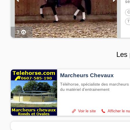
se
C
1
3
Les 
Marcheurs Chevaux
Téléhorse, spécialiste des marcheurs 
du matériel d’entrainement
Voir le site
Afficher le n