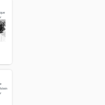
ique
r
e
lstein
r