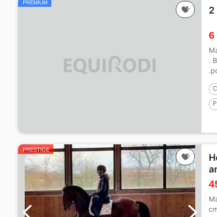
PREMIUM
2
6
Ma
. 
.p
C
P
P
PRESTIGE
H
a
4
Ma
cm