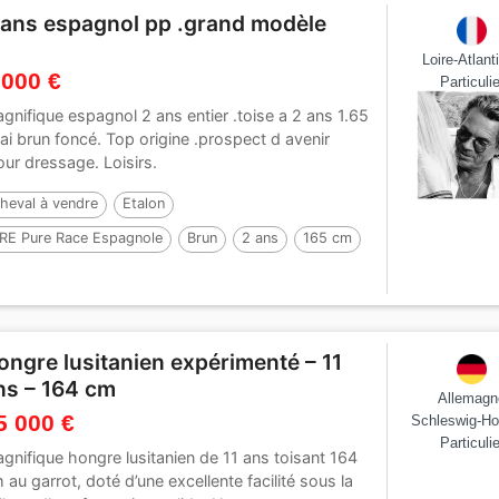
 ans espagnol pp .grand modèle
Loire-Atlant
 000 €
Particulie
gnifique espagnol 2 ans entier .toise a 2 ans 1.65
Bai brun foncé. Top origine .prospect d avenir
our dressage. Loisirs.
heval à vendre
Etalon
RE Pure Race Espagnole
Brun
2 ans
165 cm
ar :
Bombom xxvii
ongre lusitanien expérimenté – 11
ns – 164 cm
Allemagn
5 000 €
Schleswig-Ho
Particulie
gnifique hongre lusitanien de 11 ans toisant 164
 au garrot, doté d’une excellente facilité sous la