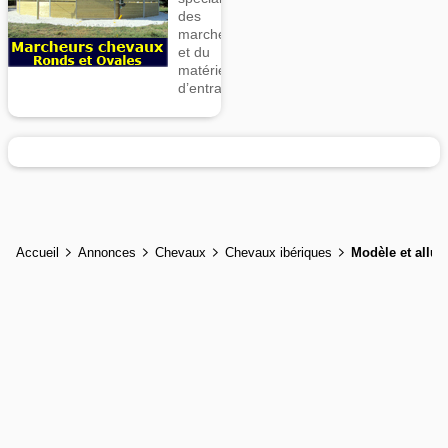
des
marcheurs
et du
matériel
d’entrainement
Accueil
Annonces
Chevaux
Chevaux ibériques
Modèle et allur