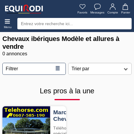
Favoris
Messages
Compte
Panier
Menu
Chevaux ibériques Modèle et allures à
vendre
0 annonces
≣
Filtrer
Les pros à la une
Marcheurs
Chevaux
Téléhorse,
spécialiste