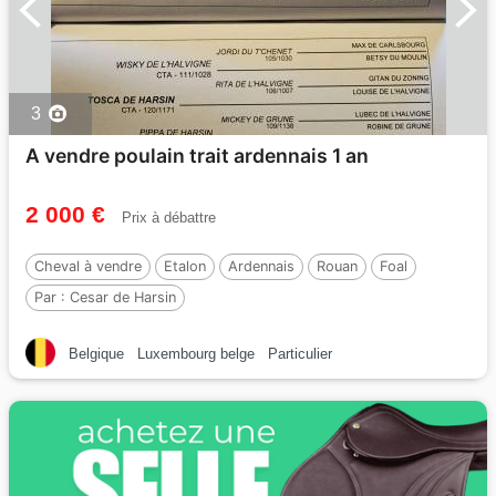
3
A vendre poulain trait ardennais 1 an
2 000 €
Prix à débattre
Cheval à vendre
Etalon
Ardennais
Rouan
Foal
Par :
Cesar de Harsin
Belgique
Luxembourg belge
Particulier