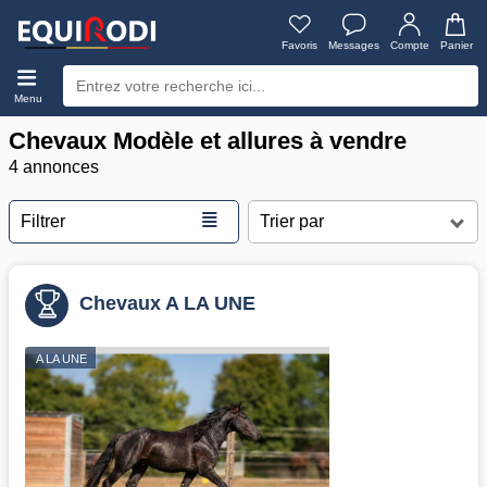
Favoris
Messages
Compte
Panier
Menu
Chevaux Modèle et allures à vendre
4 annonces
≣
Filtrer
Chevaux A LA UNE
A LA UNE