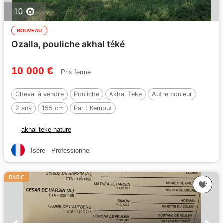
10
NOUVEAU
Ozalla, pouliche akhal téké
10 000 €
Prix ferme
Cheval à vendre
Pouliche
Akhal Teke
Autre couleur
2 ans
155 cm
Par :
Kemput
akhal-teke-nature
Isère
Professionnel
BASIC