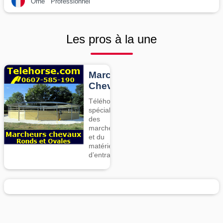
Orne
Professionnel
Les pros à la une
Marcheurs
Chevaux
Téléhorse,
spécialiste
des
marcheurs
et du
matériel
d’entrainement