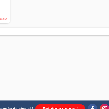
uméro
Rejoignez-nous !
ionnés de cheval !