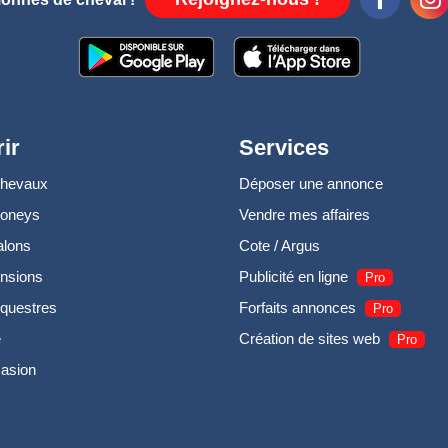
ir
Services
chevaux
Déposer une annonce
poneys
Vendre mes affaires
alons
Cote / Argus
nsions
Publicité en ligne
Pro
questres
Forfaits annonces
Pro
e
Création de sites web
Pro
casion