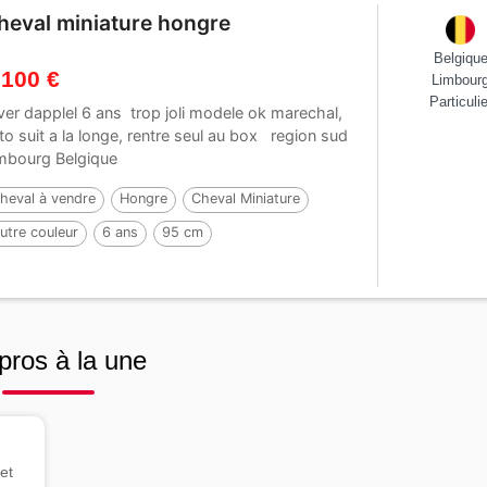
heval miniature hongre
Belgiqu
 100 €
Limbour
Particulie
lver dapplel 6 ans trop joli modele ok marechal,
to suit a la longe, rentre seul au box region sud
mbourg Belgique
heval à vendre
Hongre
Cheval Miniature
utre couleur
6 ans
95 cm
pros à la une
et