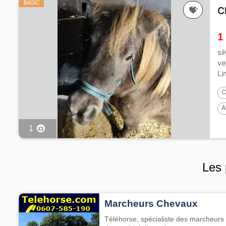
BASIC
C
1
si
ve
Li
C
A
1
Les 
Marcheurs Chevaux
Téléhorse, spécialiste des marcheurs 