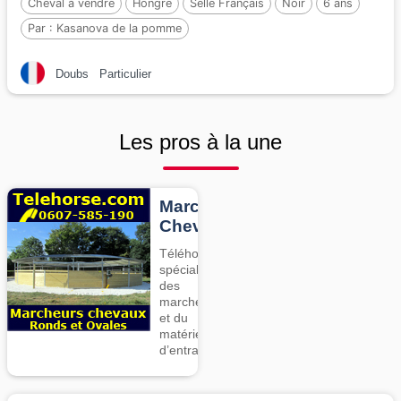
Cheval à vendre
Hongre
Selle Français
Noir
6 ans
Par :
Kasanova de la pomme
Doubs
Particulier
Les pros à la une
Marcheurs
Chevaux
Téléhorse,
spécialiste
des
marcheurs
et du
matériel
d’entrainement