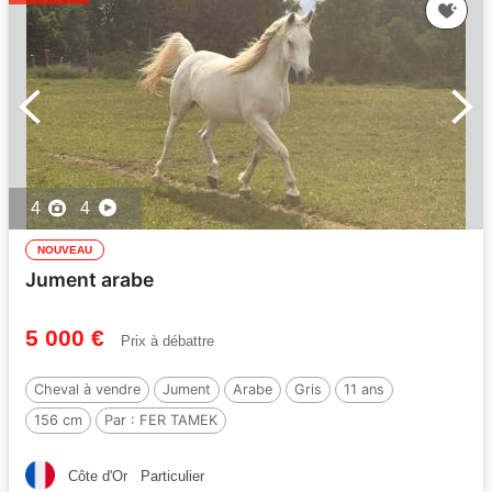
4
4
NOUVEAU
Jument arabe
5 000 €
Prix à débattre
Cheval à vendre
Jument
Arabe
Gris
11 ans
156 cm
Par :
FER TAMEK
Côte d'Or
Particulier