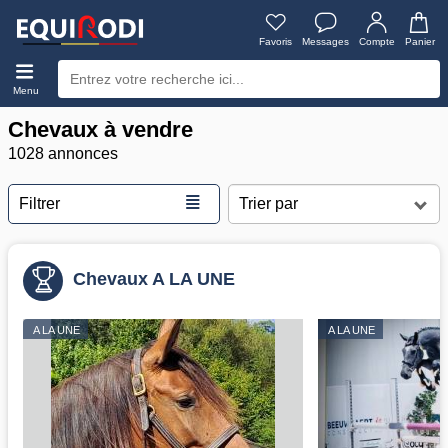
Favoris
Messages
Compte
Panier
Menu
Chevaux à vendre
1028 annonces
≣
Filtrer
Chevaux A LA UNE
A LA UNE
A LA UNE