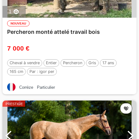
1
NOUVEAU
Percheron monté attelé travail bois
7 000 €
Cheval à vendre
Entier
Percheron
Gris
17 ans
165 cm
Par :
igor per
Corrèze
Particulier
PRESTIGE