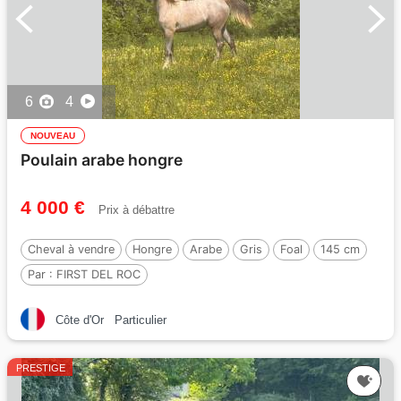
6
4
NOUVEAU
Poulain arabe hongre
4 000 €
Prix à débattre
Cheval à vendre
Hongre
Arabe
Gris
Foal
145 cm
Par :
FIRST DEL ROC
Côte d'Or
Particulier
PRESTIGE