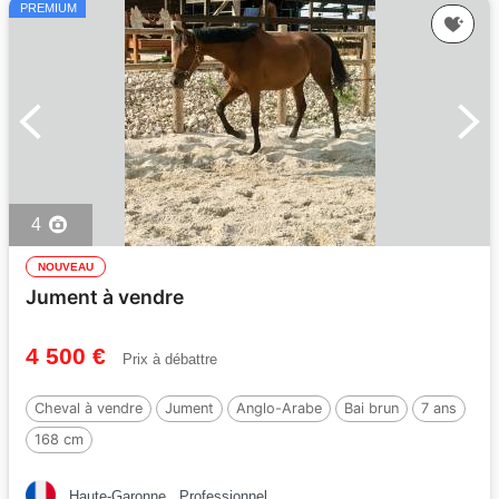
PREMIUM
4
NOUVEAU
Jument à vendre
4 500 €
Prix à débattre
Cheval à vendre
Jument
Anglo-Arabe
Bai brun
7 ans
168 cm
Haute-Garonne
Professionnel