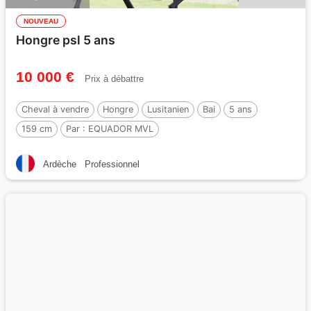
NOUVEAU
Hongre psl 5 ans
10 000 €
Prix à débattre
Cheval à vendre
Hongre
Lusitanien
Bai
5 ans
159 cm
Par :
EQUADOR MVL
Ardèche
Professionnel