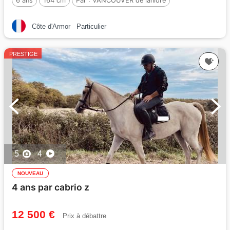
6 ans
164 cm
Par :
VANCOUVER de lanlore
Côte d'Armor
Particulier
PRESTIGE
5
4
NOUVEAU
4 ans par cabrio z
12 500 €
Prix à débattre