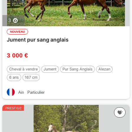
3
NOUVEAU
Jument pur sang anglais
3 000 €
Cheval à vendre
Jument
Pur Sang Anglais
Alezan
6 ans
167 cm
Ain
Particulier
PRESTIGE