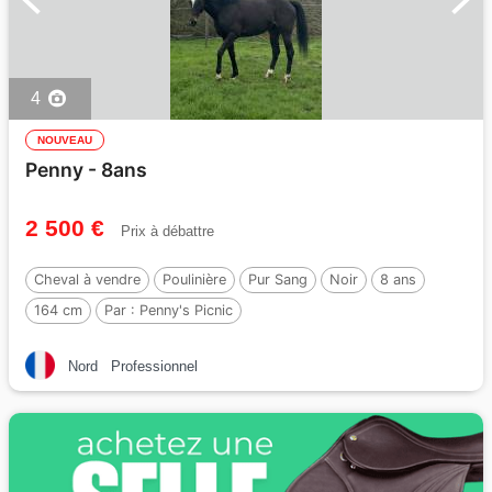
4
NOUVEAU
Penny - 8ans
2 500 €
Prix à débattre
Cheval à vendre
Poulinière
Pur Sang
Noir
8 ans
164 cm
Par :
Penny's Picnic
Nord
Professionnel