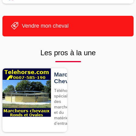
Vendre mon cheval
Les pros à la une
Marcheurs
Chevaux
Téléhorse,
spécialiste
des
marcheurs
et du
matériel
d’entrainement