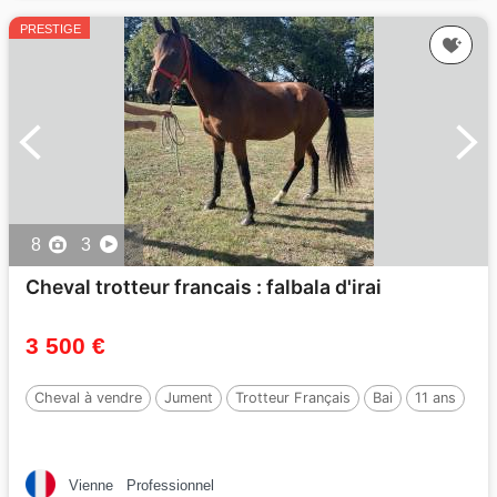
PRESTIGE
8
3
Cheval trotteur francais : falbala d'irai
3 500 €
Cheval à vendre
Jument
Trotteur Français
Bai
11 ans
Vienne
Professionnel