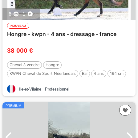
6
1
NOUVEAU
Hongre - kwpn - 4 ans - dressage - france
38 000 €
Cheval à vendre
Hongre
KWPN Cheval de Sport Néerlandais
Bai
4 ans
164 cm
Ile-et-Vilaine
Professionnel
PREMIUM