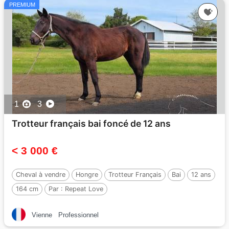
PREMIUM
1
3
Trotteur français bai foncé de 12 ans
< 3 000 €
Cheval à vendre
Hongre
Trotteur Français
Bai
12 ans
164 cm
Par :
Repeat Love
Vienne
Professionnel