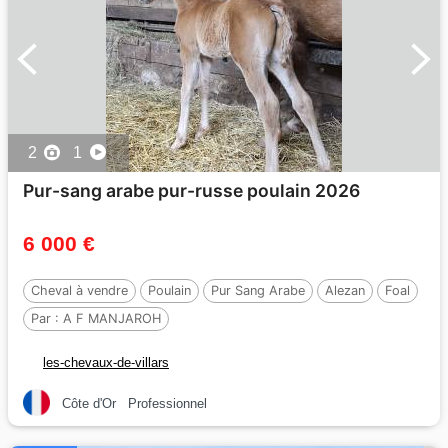
2
1
Pur-sang arabe pur-russe poulain 2026
6 000 €
Cheval à vendre
Poulain
Pur Sang Arabe
Alezan
Foal
Par :
A F MANJAROH
les-chevaux-de-villars
Côte d'Or
Professionnel