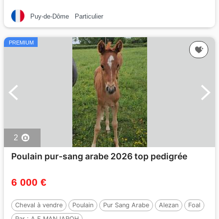
Puy-de-Dôme
Particulier
PREMIUM
2
Poulain pur-sang arabe 2026 top pedigrée
6 000 €
Cheval à vendre
Poulain
Pur Sang Arabe
Alezan
Foal
Par :
A F MANJAROH