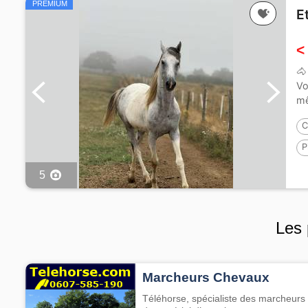
PREMIUM
E
<
🐴
Vo
mê
C
P
P
5
Les 
Marcheurs Chevaux
Téléhorse, spécialiste des marcheurs 