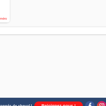
uméro
Rejoignez-nous !
ionnés de cheval !