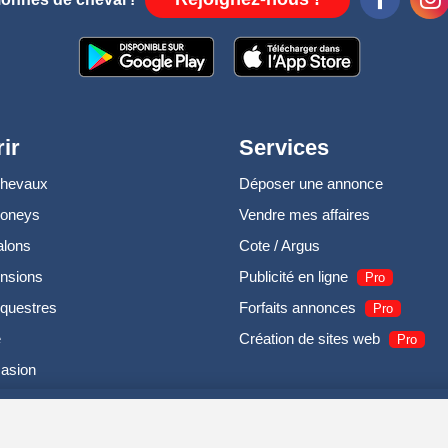
ir
Services
chevaux
Déposer une annonce
poneys
Vendre mes affaires
alons
Cote / Argus
nsions
Publicité en ligne
Pro
questres
Forfaits annonces
Pro
e
Création de sites web
Pro
casion