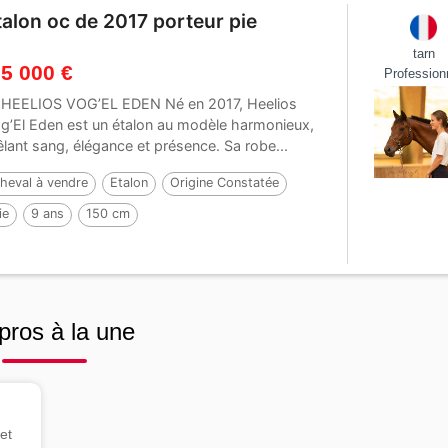
talon oc de 2017 porteur pie
tarn
 5 000 €
Profession
 HEELIOS VOG’EL EDEN Né en 2017, Heelios
g’El Eden est un étalon au modèle harmonieux,
lant sang, élégance et présence. Sa robe...
heval à vendre
Etalon
Origine Constatée
ie
9 ans
150 cm
ar :
GP DAKOTA DANCER (USA)
pros à la une
et