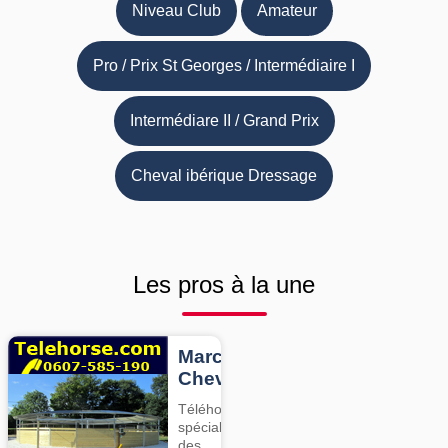
Niveau Club
Amateur
Pro / Prix St Georges / Intermédiaire I
Intermédiare II / Grand Prix
Cheval ibérique Dressage
Les pros à la une
Marcheurs
Chevaux
Téléhorse,
spécialiste
des