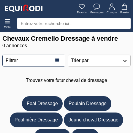
Favoris
Messages
Compte
Panier
Menu
Chevaux Cremello Dressage à vendre
0 annonces
≣
Filtrer
Trouvez votre futur cheval de dressage
Foal Dressage
Poulain Dressage
Poulinière Dressage
Jeune cheval Dressage