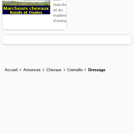
marcheurs
et du
matériel
d’entrainement
Accueil
Annonces
Chevaux
Cremello
Dressage