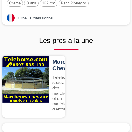
Crème
3 ans
162 cm
Par :
Rionegro
Orne
Professionnel
Les pros à la une
Marcheurs
Chevaux
Téléhorse,
spécialiste
des
marcheurs
et du
matériel
d’entrainement