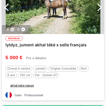
8
4
NOUVEAU
Iyldyz, jument akhal téké x selle français
5 000 €
Prix à débattre
Cheval à vendre
Jument
Origine Constatée
Noir
8 ans
150 cm
Par :
Duman AT
akhal-teke-nature
Isère
Professionnel