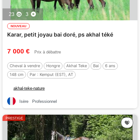
23
3
NOUVEAU
Karar, petit joyau bai doré, ps akhal téké
7 000 €
Prix à débattre
Cheval à vendre
Hongre
Akhal Teke
Bai
6 ans
148 cm
Par :
Kemput (EST), AT
akhal-teke-nature
Isère
Professionnel
PRESTIGE