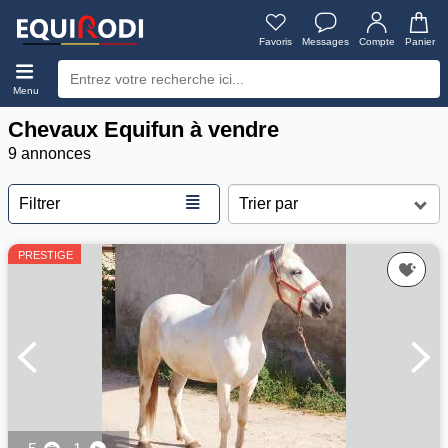
Favoris
Messages
Compte
Panier
Menu
Chevaux Equifun à vendre
9 annonces
≣
Filtrer
PRESTIGE