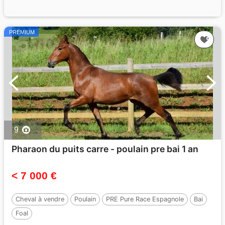
PREMIUM
9
Pharaon du puits carre - poulain pre bai 1 an
< 7 000 €
Cheval à vendre
Poulain
PRE Pure Race Espagnole
Bai
Foal