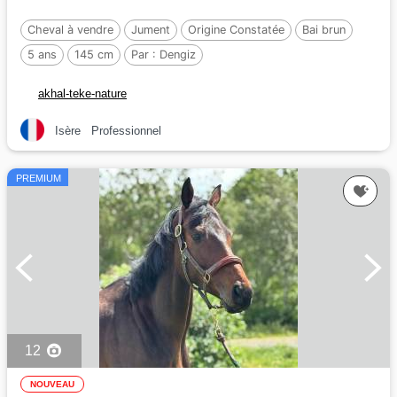
Cheval à vendre
Jument
Origine Constatée
Bai brun
5 ans
145 cm
Par :
Dengiz
akhal-teke-nature
Isère
Professionnel
PREMIUM
12
NOUVEAU