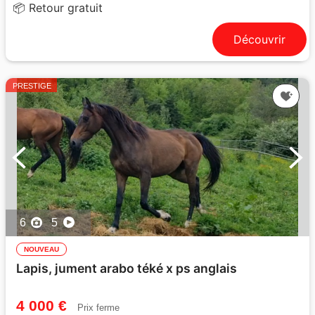
📦 Retour gratuit
Découvrir
PRESTIGE
6
5
NOUVEAU
Lapis, jument arabo téké x ps anglais
4 000 €
Prix ferme