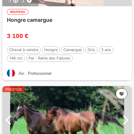
5
1
NOUVEAU
Hongre camargue
3 100 €
Cheval à vendre
Hongre
Camargue
Gris
3 ans
146 cm
Par :
Reine des Faïsses
Ain
Professionnel
PRESTIGE