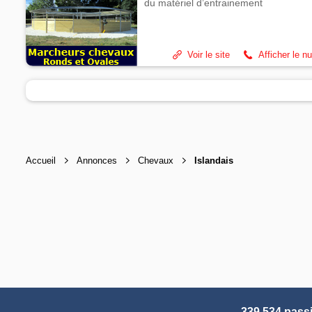
du matériel d’entrainement
Voir le site
Afficher le n
Accueil
Annonces
Chevaux
Islandais
339 534 pass