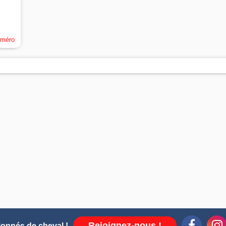
uméro
Rejoignez-nous !
ionnés de cheval !