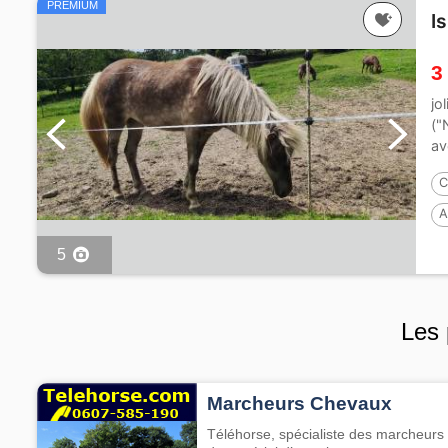
PREMIUM
I
3
jo
("
av
C
A
P
5
Les 
Marcheurs Chevaux
Téléhorse, spécialiste des marcheurs 