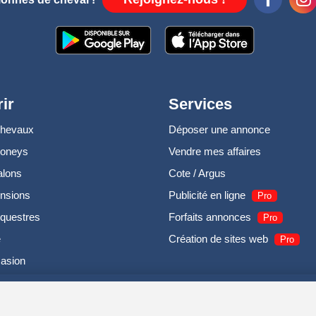
ir
Services
chevaux
Déposer une annonce
poneys
Vendre mes affaires
alons
Cote / Argus
nsions
Publicité en ligne
Pro
questres
Forfaits annonces
Pro
e
Création de sites web
Pro
casion