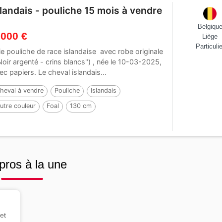
slandais - pouliche 15 mois à vendre
Belgiqu
 000 €
Liège
Particulie
lie pouliche de race islandaise avec robe originale
Noir argenté - crins blancs") , née le 10-03-2025,
ec papiers. Le cheval islandais...
heval à vendre
Pouliche
Islandais
utre couleur
Foal
130 cm
ar :
Ísak van't Glymurshof
pros à la une
et