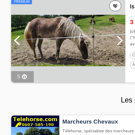
PREMIUM
I
3
jo
("
av
C
A
P
5
Les 
Marcheurs Chevaux
Téléhorse, spécialiste des marcheurs 