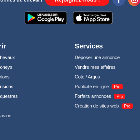
ir
Services
chevaux
Déposer une annonce
poneys
Vendre mes affaires
alons
Cote / Argus
nsions
Publicité en ligne
Pro
questres
Forfaits annonces
Pro
e
Création de sites web
Pro
casion