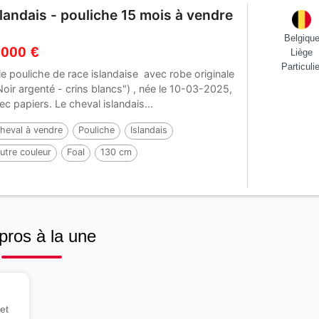
slandais - pouliche 15 mois à vendre
Belgiqu
 000 €
Liège
Particulie
lie pouliche de race islandaise avec robe originale
Noir argenté - crins blancs") , née le 10-03-2025,
ec papiers. Le cheval islandais...
heval à vendre
Pouliche
Islandais
utre couleur
Foal
130 cm
ar :
Ísak van't Glymurshof
pros à la une
et