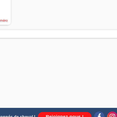
uméro
Rejoignez-nous !
ionnés de cheval !