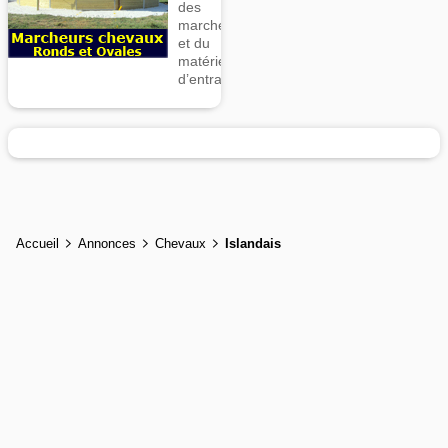
des
marcheurs
et du
matériel
d’entrainement
Accueil
Annonces
Chevaux
Islandais