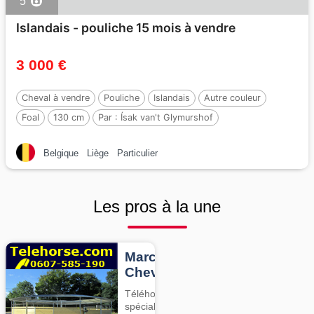
5
Islandais - pouliche 15 mois à vendre
3 000 €
Cheval à vendre
Pouliche
Islandais
Autre couleur
Foal
130 cm
Par :
Ísak van't Glymurshof
Belgique
Liège
Particulier
Les pros à la une
Marcheurs
Chevaux
Téléhorse,
spécialiste