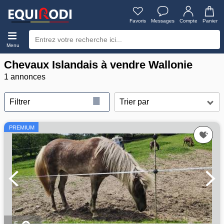
Favoris
Messages
Compte
Panier
Menu
Chevaux Islandais à vendre Wallonie
1 annonces
≣
Filtrer
PREMIUM