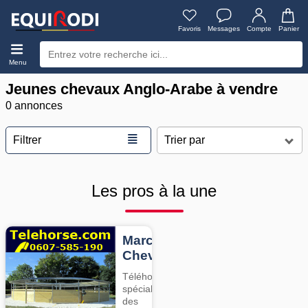
Favoris
Messages
Compte
Panier
Menu
Jeunes chevaux Anglo-Arabe à vendre
0 annonces
≣
Filtrer
Les pros à la une
Marcheurs
Chevaux
Téléhorse,
spécialiste
des