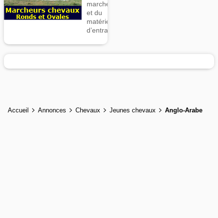
marcheurs
et du
matériel
d’entrainement
Accueil
Annonces
Chevaux
Jeunes chevaux
Anglo-Arabe