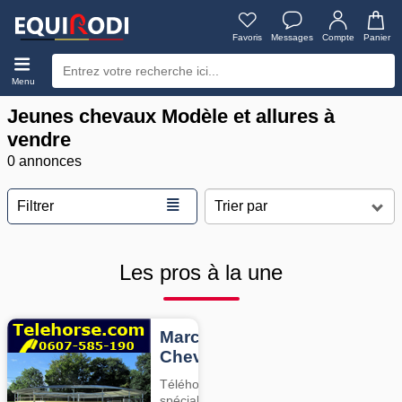
Favoris
Messages
Compte
Panier
Menu
Jeunes chevaux Modèle et allures à
vendre
0 annonces
≣
Filtrer
Les pros à la une
Marcheurs
Chevaux
Téléhorse,
spécialiste