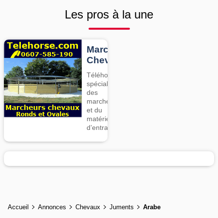
Les pros à la une
Marcheurs
Chevaux
Téléhorse,
spécialiste
des
marcheurs
et du
matériel
d’entrainement
Accueil
Annonces
Chevaux
Juments
Arabe