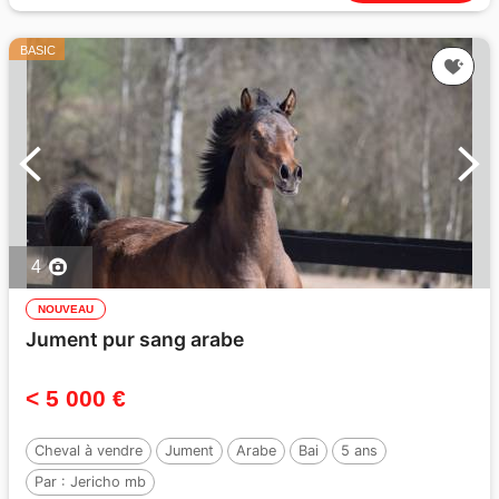
BASIC
4
NOUVEAU
Jument pur sang arabe
< 5 000 €
Cheval à vendre
Jument
Arabe
Bai
5 ans
Par :
Jericho mb