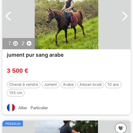
7
2
jument pur sang arabe
3 500 €
Cheval à vendre
Jument
Arabe
Alezan brulé
10 ans
155 cm
Allier
Particulier
PREMIUM