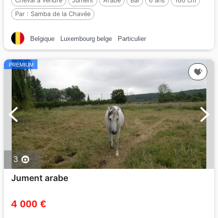
Cheval à vendre
Jument
Arabe
Bai
6 ans
160 cm
Par :
Samba de la Chavée
Belgique
Luxembourg belge
Particulier
PREMIUM
3
Jument arabe
4 000 €