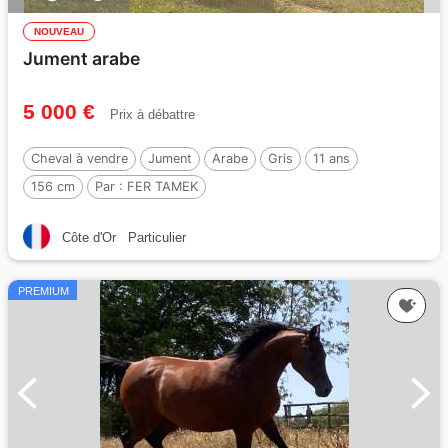
NOUVEAU
Jument arabe
5 000 €
Prix à débattre
Cheval à vendre
Jument
Arabe
Gris
11 ans
156 cm
Par :
FER TAMEK
Côte d'Or
Particulier
PREMIUM