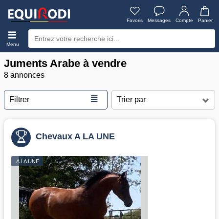
Favoris
Messages
Compte
Panier
Menu
Juments Arabe à vendre
8 annonces
≣
Filtrer
Chevaux A LA UNE
A LA UNE