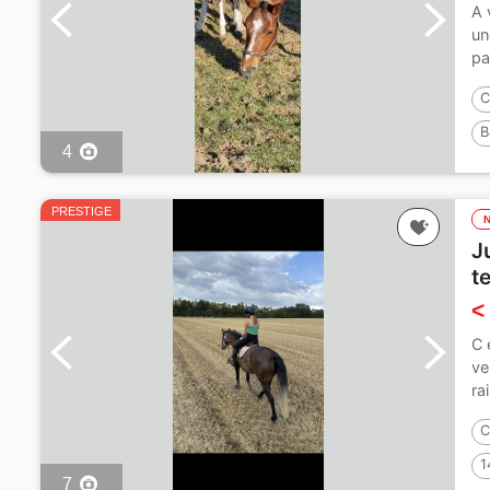
A 
un
pa
C
B
4
PRESTIGE
J
t
<
C 
ve
ra
C
1
7