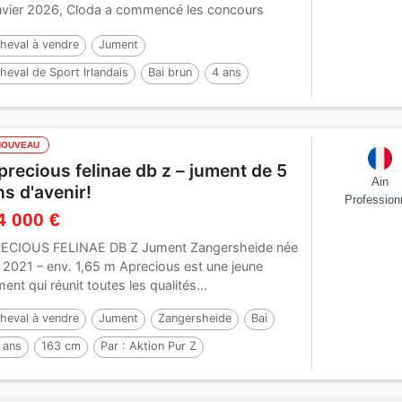
nvier 2026, Cloda a commencé les concours
ec...
heval à vendre
Jument
heval de Sport Irlandais
Bai brun
4 ans
65 cm
Par :
DIAMANT DE SEMILLY
NOUVEAU
precious felinae db z – jument de 5
Ain
ns d'avenir!
Profession
4 000 €
ECIOUS FELINAE DB Z Jument Zangersheide née
 2021 – env. 1,65 m Aprecious est une jeune
ment qui réunit toutes les qualités...
heval à vendre
Jument
Zangersheide
Bai
 ans
163 cm
Par :
Aktion Pur Z