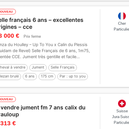
NOUVEAU
elle français 6 ans – excellentes
Cher
rigines – cce
Particulie
8 000 €
Prix ferme
nza du Houlley – Up To You x Calin du Plessis
uidam de Revel) Selle Français de 6 ans, 1m75,
ientée CCE. Jument très gentille et facile...
heval à vendre
Jument
Selle Français
lezan brulé
6 ans
175 cm
Par :
up to you
NOUVEAU
 vendre jument fm 7 ans calix du
Suisse
rauloup
Jura-Suis
 313 €
Particulie