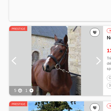
PRESTIGE
N
1
Tr
dé
sp
C
3
5
1
PRESTIGE