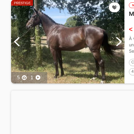
PRESTIGE
M
<
À 
un
Se
C
4
5
1