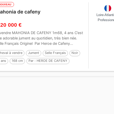
NOUVEAU
ahonia de cafeny
Loire-Atlant
Profession
 20 000 €
vendre MAHONIA DE CAFENY 1m68, 4 ans C’est
e adorable jument au quotidien, très bien née.
lle Français Originel Par Heroe de Cafeny...
heval à vendre
Jument
Selle Français
Noir
 ans
168 cm
Par :
HEROE DE CAFENY