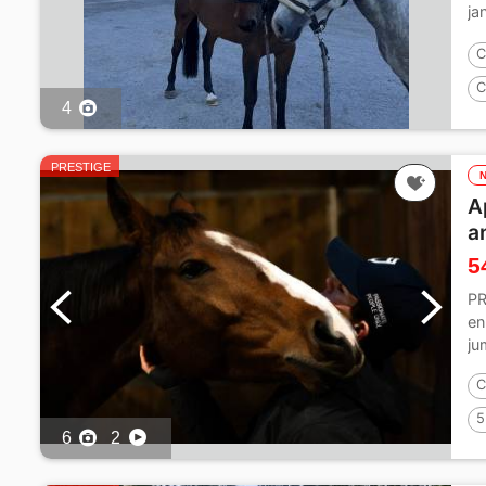
ja
av
C
C
4
1
PRESTIGE
A
a
5
PR
en
ju
C
5
6
2