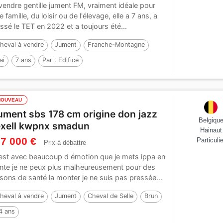
vendre gentille jument FM, vraiment idéale pour
e famille, du loisir ou de l'élevage, elle a 7 ans, a
ssé le TET en 2022 et a toujours été...
heval à vendre
Jument
Franche-Montagne
ai
7 ans
Par :
Edifice
NOUVEAU
ument sbs 178 cm origine don jazz
Belgiqu
exell kwpnx smadun
Hainaut
 7 000 €
Particulie
Prix à débattre
est avec beaucoup d émotion que je mets ippa en
nte je ne peux plus malheureusement pour des
isons de santé la monter je ne suis pas pressée...
heval à vendre
Jument
Cheval de Selle
Brun
4 ans