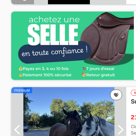
PREMIUM
S
2
Cl
Se