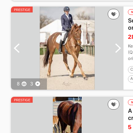
PRESTIGE
S
o
2
Ke
(Q
or
C
A
8
3
PRESTIGE
A
c
5