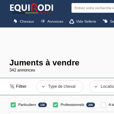
Chevaux
Annonces
Vide Sellerie
Sel
Juments à vendre
342 annonces
Filtrer
Type de cheval
Localis
Particuliers
Professionnels
A l
136
206