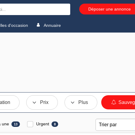
Déposer une annonce
les d'occasion
Annuaire
ation
Prix
Plus
Sauvega
a une
Urgent
13
8