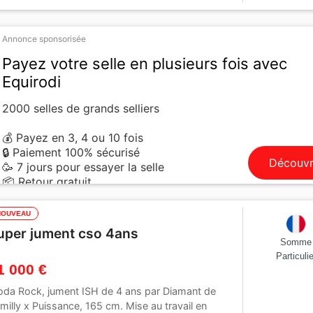
Annonce sponsorisée
Payez votre selle en plusieurs fois avec
Equirodi
2000 selles de grands selliers
💰 Payez en 3, 4 ou 10 fois
🔒 Paiement 100% sécurisé
Découvr
🥳 7 jours pour essayer la selle
📦 Retour gratuit
NOUVEAU
uper jument cso 4ans
Somme
Particulie
1 000 €
oda Rock, jument ISH de 4 ans par Diamant de
milly x Puissance, 165 cm. Mise au travail en