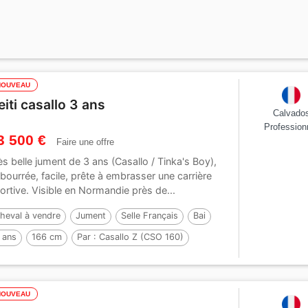
NOUVEAU
eiti casallo 3 ans
Calvado
Profession
3 500 €
Faire une offre
ès belle jument de 3 ans (Casallo / Tinka's Boy),
bourrée, facile, prête à embrasser une carrière
ortive. Visible en Normandie près de...
heval à vendre
Jument
Selle Français
Bai
 ans
166 cm
Par :
Casallo Z (CSO 160)
NOUVEAU