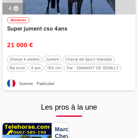
4
NOUVEAU
Super jument cso 4ans
21 000 €
Cheval à vendre
Jument
Cheval de Sport Irlandais
Bai brun
4 ans
165 cm
Par :
DIAMANT DE SEMILLY
Somme
Particulier
Les pros à la une
Marcheurs
Chevaux