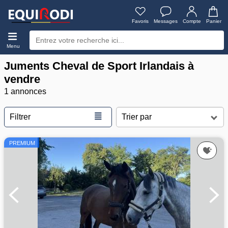
Favoris
Messages
Compte
Panier
Menu
Juments Cheval de Sport Irlandais à
vendre
1 annonces
≣
Filtrer
PREMIUM