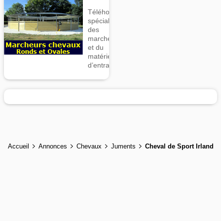
Téléhorse,
spécialiste
des
marcheurs
et du
matériel
d’entrainement
Accueil
Annonces
Chevaux
Juments
Cheval de Sport Irlandai