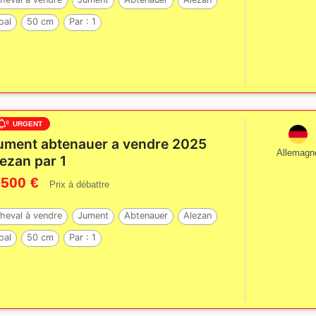
oal
50 cm
Par :
1
URGENT
ument abtenauer a vendre 2025
Allemagn
lezan par 1
 500 €
Prix à débattre
heval à vendre
Jument
Abtenauer
Alezan
oal
50 cm
Par :
1