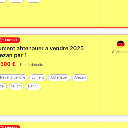
URGENT
ument abtenauer a vendre 2025
Allemagn
lezan par 1
 500 €
Prix à débattre
heval à vendre
Jument
Abtenauer
Alezan
oal
50 cm
Par :
1
URGENT