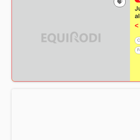
J
a
<
C
F