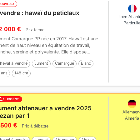
NOUVEAU
 vendre : hawaï du peticlaux
Loire-Atlant
Particulie
2 000 €
Prix ferme
ment Camargue PP née en 2017. Hawaï est une
ment de haut niveau en équitation de travail,
anche, sereine et polyvalente. Elle dispose...
heval à vendre
Jument
Camargue
Blanc
 ans
148 cm
URGENT
ument abtenauer a vendre 2025
Allemagn
lezan par 1
Almería
 500 €
Prix à débattre
heval à vendre
Jument
Abtenauer
Alezan