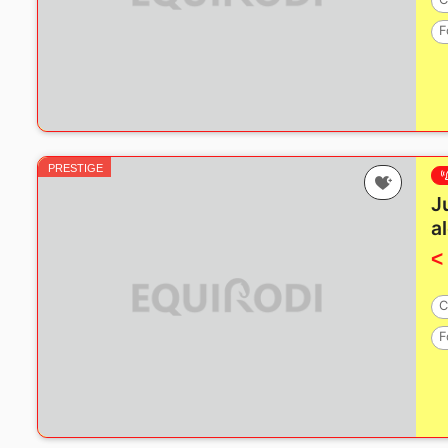
F
PRESTIGE
J
a
<
C
F