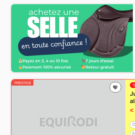
PRESTIGE
J
a
<
C
F