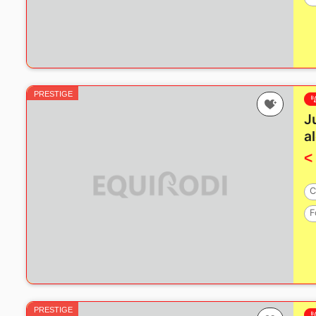
PRESTIGE
J
a
<
C
F
PRESTIGE