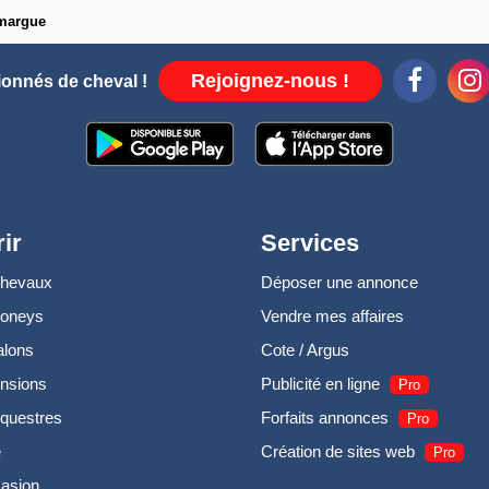
amargue
Rejoignez-nous !
ionnés de cheval !
ir
Services
chevaux
Déposer une annonce
poneys
Vendre mes affaires
alons
Cote / Argus
nsions
Publicité en ligne
Pro
questres
Forfaits annonces
Pro
e
Création de sites web
Pro
casion