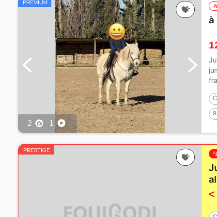
PREMIUM
à
1
Ju
ju
fr
C
9
2
1
PRESTIGE
J
a
<
C