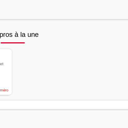
pros à la une
et
uméro