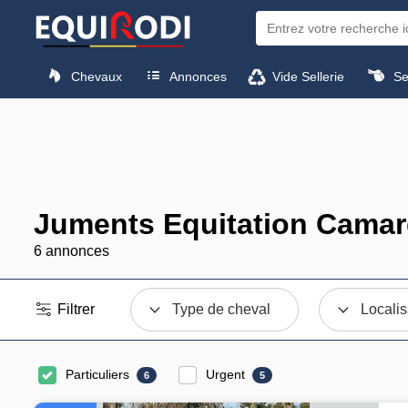
Chevaux
Annonces
Vide Sellerie
Sel
Juments Equitation Camar
6 annonces
Filtrer
Type de cheval
Localis
Particuliers
Urgent
6
5