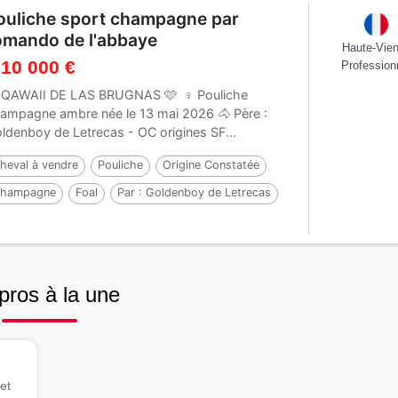
ouliche sport champagne par
omando de l'abbaye
Haute-Vie
 10 000 €
Profession
 QAWAII DE LAS BRUGNAS 🩷 ♀️ Pouliche
ampagne ambre née le 13 mai 2026 🐴 Père :
ldenboy de Letrecas - OC origines SF...
heval à vendre
Pouliche
Origine Constatée
hampagne
Foal
Par :
Goldenboy de Letrecas
pros à la une
et