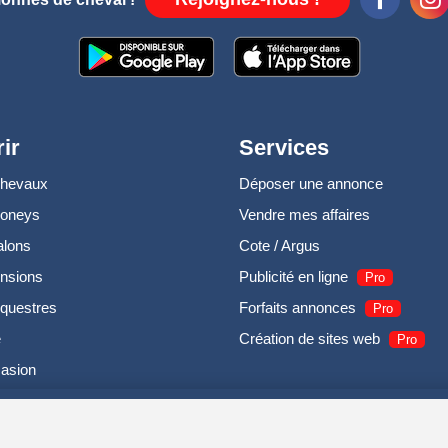
ir
Services
chevaux
Déposer une annonce
poneys
Vendre mes affaires
alons
Cote / Argus
nsions
Publicité en ligne
Pro
questres
Forfaits annonces
Pro
e
Création de sites web
Pro
casion