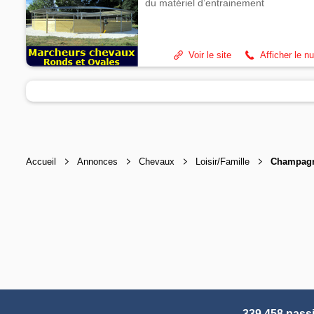
du matériel d’entrainement
Voir le site
Afficher le n
Accueil
Annonces
Chevaux
Loisir/Famille
Champag
339 458 pass