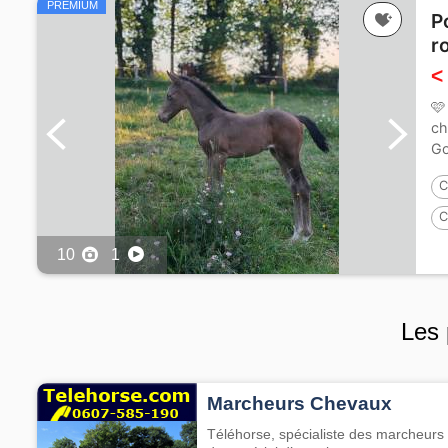
PREMIUM
P
r
<
🩷
ch
Go
C
C
10
1
Les 
Marcheurs Chevaux
Téléhorse, spécialiste des marcheurs 