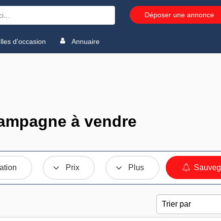
Déposer une annonce
les d'occasion
Annuaire
hampagne à vendre
ation
Prix
Plus
Sauvega