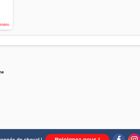
uméro
ne
Rejoignez-nous !
ionnés de cheval !