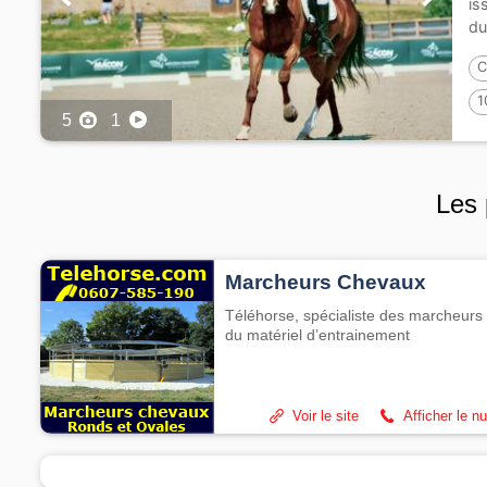
is
du
C
1
5
1
Les 
Marcheurs Chevaux
Téléhorse, spécialiste des marcheurs 
du matériel d’entrainement
Voir le site
Afficher le n