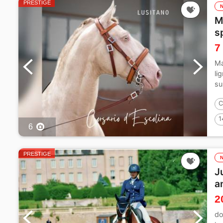
PRESTIGE
M
s
7
Ma
li
su
ab
C
1
6
PRESTIGE
J
a
2
do