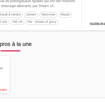
sue de prestigieuses lignées qui ont fait l’histoire
 dressage allemand, par Dream of...
heval à vendre
Jument
Hanovrien
Alezan
0 ans
166 cm
Par :
dream of glory
ecuries-le
pros à la une
et
uméro