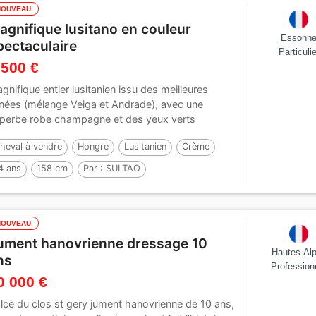
NOUVEAU
agnifique lusitano en couleur
Essonn
pectaculaire
Particulie
 500 €
gnifique entier lusitanien issu des meilleures
gnées (mélange Veiga et Andrade), avec une
perbe robe champagne et des yeux verts
solument...
heval à vendre
Hongre
Lusitanien
Crème
4 ans
158 cm
Par :
SULTAO
NOUVEAU
ument hanovrienne dressage 10
Hautes-Al
ns
Profession
0 000 €
lce du clos st gery jument hanovrienne de 10 ans,