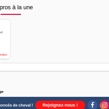
pros à la une
et
uméro
ge
Rejoignez-nous !
ionnés de cheval !