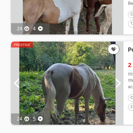
Be
C
1
24
4
PRESTIGE
P
2
!!
!!
ac
C
2
24
5