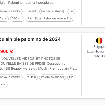
lgian Palomino. Jument souple et...
heval à vendre
Jument
Palomino (Race)
Pie
7 ans
160 cm
Par :
Eclair Rebel du Moulin Pré
oulain pie palomino de 2024
Belgiqu
 900 €
Luxembourg 
Particulie
!! NOUVELLES VIDEOS ET PHOTOS.!!!!
NOUVELLE BAISSE DE PRIX!!! Cessation d'
tivité!!! Beauty Horse du Moulin Pré, poulain Pie...
heval à vendre
Poulain
Palomino (Race)
Pie
 ans