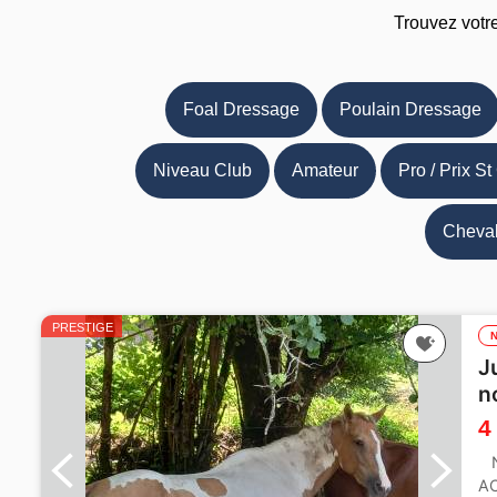
Trouvez votr
Foal Dressage
Poulain Dressage
Niveau Club
Amateur
Pro / Prix St
Cheval
PRESTIGE
J
n
4
NO
AC