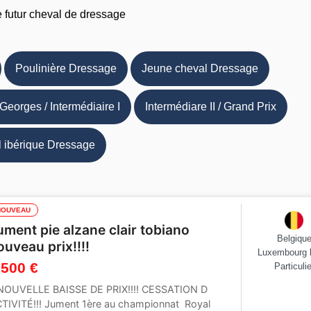
e futur cheval de dressage
Poulinière Dressage
Jeune cheval Dressage
 Georges / Intermédiaire I
Intermédiare II / Grand Prix
 ibérique Dressage
NOUVEAU
ument pie alzane clair tobiano
Belgiqu
ouveau prix!!!!
Luxembourg 
 500 €
Particulie
UVELLE BAISSE DE PRIX!!!! CESSATION D
TIVITÉ!!! Jument 1ère au championnat Royal