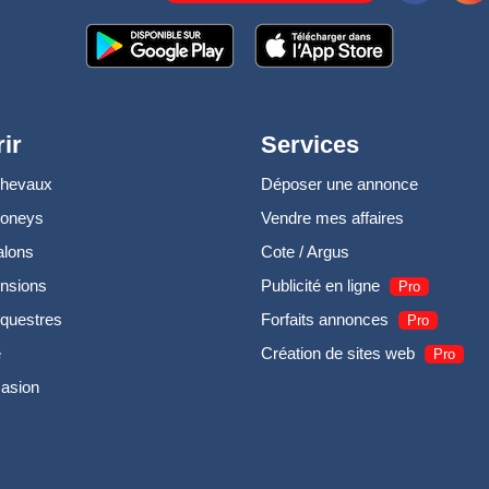
ir
Services
chevaux
Déposer une annonce
poneys
Vendre mes affaires
alons
Cote / Argus
nsions
Publicité en ligne
Pro
questres
Forfaits annonces
Pro
e
Création de sites web
Pro
casion