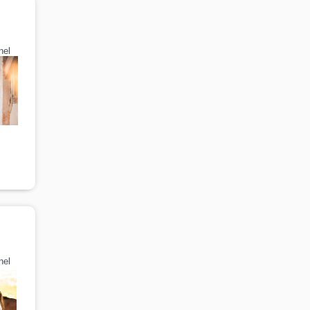
nel
nel