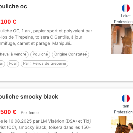
ouliche oc
Loiret
 100 €
Profession
uliche OC, 1 an , papier sport et polyvalent par
lios de Tirepeine, toisera C Gentille, à jour
rmifuge, carnet et parage Manipulé...
heval à vendre
Pouliche
Origine Constatée
ai
Foal
Par :
Helios de tirepeine
ouliche smocky black
tarn
 500 €
Profession
Prix ferme
e le 16.08.2025 par LM Visérion (DSA) et Tidji
ist (OC), smocky Black, toisera dans les 150-