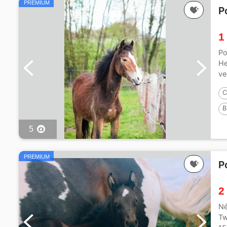
PREMIUM
P
1
Po
He
ve
C
B
5
PREMIUM
P
2
Né
Tw