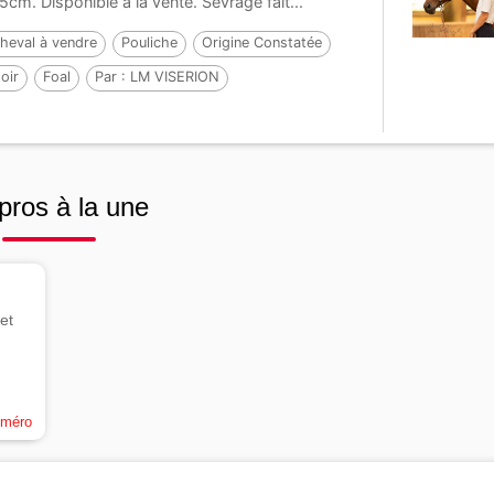
5cm. Disponible à la vente. Sevrage fait...
heval à vendre
Pouliche
Origine Constatée
oir
Foal
Par :
LM VISERION
pros à la une
et
uméro