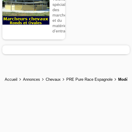
spécialiste
des
marcheurs
et du
matériel
d’entrainement
Accueil
Annonces
Chevaux
PRE Pure Race Espagnole
Modèle 