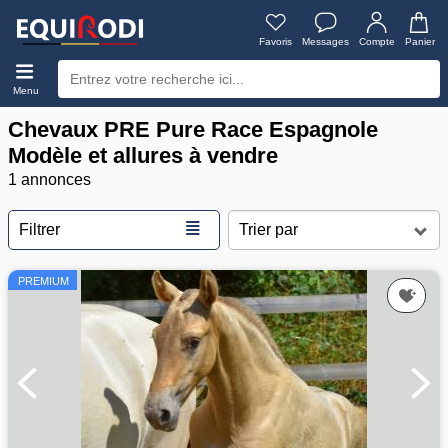
Favoris
Messages
Compte
Panier
Menu
Chevaux PRE Pure Race Espagnole
Modèle et allures à vendre
1 annonces
≣
Filtrer
PREMIUM