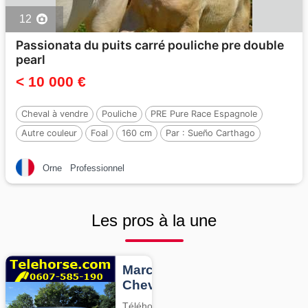
12
Passionata du puits carré pouliche pre double
pearl
< 10 000 €
Cheval à vendre
Pouliche
PRE Pure Race Espagnole
Autre couleur
Foal
160 cm
Par :
Sueño Carthago
Orne
Professionnel
Les pros à la une
Marcheurs
Chevaux
Téléhorse,